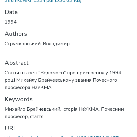
Strumkovski_1994.pdf
(930.69 KB)
Date
1994
Authors
Струмковський, Володимир
Abstract
Стаття в газеті "Ведомості" про присвоєння у 1994
році Михайлу Брайчевському звання Почесного
професора НаУКМА
Keywords
Михайло Брайчевський
,
історія НаУКМА
,
Почесний
професор
,
стаття
URI