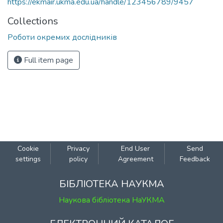
https://ekmair.ukma.edu.ua/handle/123456789/9457
Collections
Роботи окремих дослідників
Full item page
Cookie
Privacy
End User
Send
settings
policy
Agreement
Feedback
БІБЛІОТЕКА НАУКМА
Наукова бібліотека НаУКМА