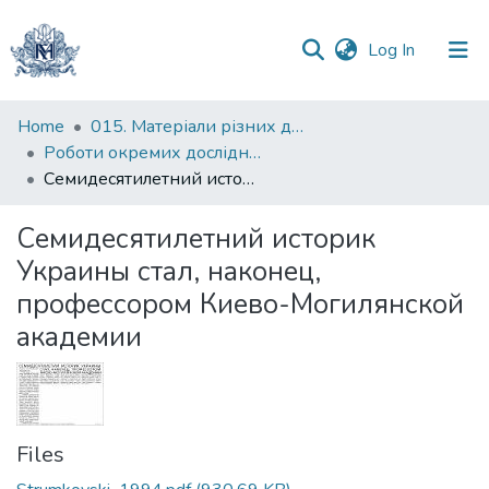
(current)
Log In
Communities
Home
015. Матеріали різних дослідників та організацій
&
Роботи окремих дослідників
Collections
Семидесятилетний историк Украины стал, наконец, профессором Киево-Могилянской академии
All of DSpace
Семидесятилетний историк
Украины стал, наконец,
Statistics
профессором Киево-Могилянской
академии
Files