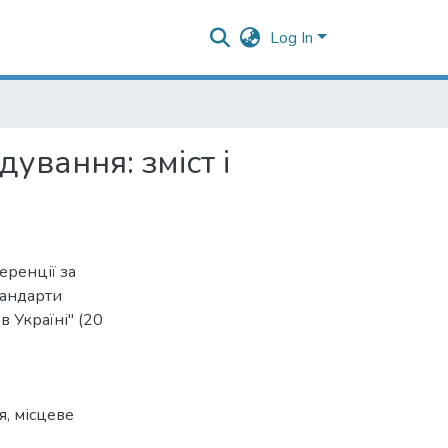
Log In
ування: зміст і
еренції за
тандарти
 Україні" (20
я
,
місцеве