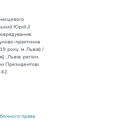
 місцевого
ський Юрій //
моврядування:
науково-практична
 року, м. Львів) /
] ; Львів. регіон.
при Президентові
-42.
блічного права