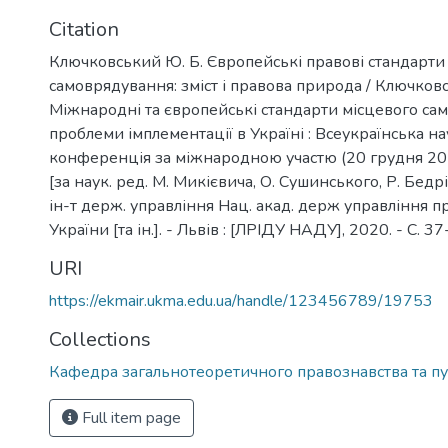
Citation
Ключковський Ю. Б. Європейські правові стандарти
самоврядування: зміст і правова природа / Ключков
Міжнародні та європейські стандарти місцевого са
проблеми імплементації в Україні : Всеукраїнська 
конференція за міжнародною участю (20 грудня 2019
[за наук. ред. М. Микієвича, О. Сушинського, Р. Бедрія
ін-т держ. управління Нац. акад. держ управління 
України [та ін.]. - Львів : [ЛРІДУ НАДУ], 2020. - С. 37
URI
https://ekmair.ukma.edu.ua/handle/123456789/19753
Collections
Кафедра загальнотеоретичного правознавства та пу
Full item page