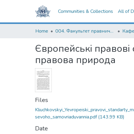
Communities & Collections
All of 
Home
004. Факультет правничих наук
Європейські правові 
правова природа
Files
Kliuchkovskyi_Yevropeiski_pravovi_standarty_m
sevoho_samovriaduvannia.pdf
(143.99 KB)
Date