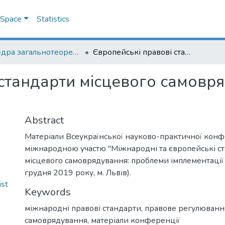
DSpace
Statistics
Кафедра загальнотеоретичного правознавства та публічного права
Європейські правові стандарти місцевого самоврядування: зміст і правова природа
стандарти місцевого самовряд
Abstract
Матеріали Всеукраїнської науково-практичної конф
міжнародною участю "Міжнародні та європейські с
місцевого самоврядування: проблеми імплементації в
грудня 2019 року, м. Львів).
ist
Keywords
міжнародні правові стандарти
,
правове регулюванн
самоврядування
,
матеріали конференції