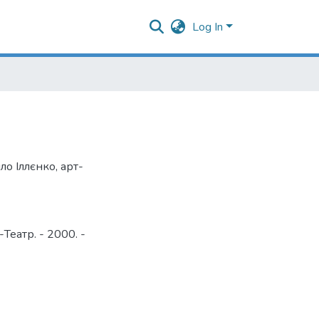
Log In
ло Іллєнко
,
арт-
Театр. - 2000. -