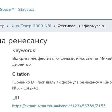
DSpace
Statistics
атр
Кіно-Театр. 2000. №6
Фестиваль як формула ренесансу
а ренесансу
Keywords
Відкрита ніч
,
фестивалю
,
фільми
,
кіно
,
cinema
,
Михай
директор
Citation
Юpченко В. Фестиваль як формула ренесансу // Кіно-
№6. - С.42-43.
URI
https://ekmair.ukma.edu.ua/handle/123456789/7153