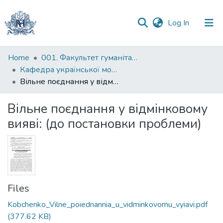
(current)
Log In
Communities
Home
001. Факультет гуманітарних наук
&
Кафедра української мови
Collections
Вільне поєднання у відмінковому вияві: (до постановки проблеми)
All of DSpace
Вільне поєднання у відмінковому
вияві: (до постановки проблеми)
Statistics
Files
Kobchenko_Vilne_poiednannia_u_vidminkovomu_vyiavi.pdf
(377.62 KB)