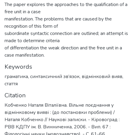
The paper explores the approaches to the qualification of a
free unit in a case
manifestation. The problems that are caused by the
recognition of this form of
subordinate syntactic connection are outlined; an attempt is
made to determine criteria
of differentiation the weak direction and the free unit in a
case manifestation.
Keywords
граматика
,
синтаксичний зв’язок
,
відмінковий вияв
,
стаття
Citation
Кобченко Наталя Віталіївна. Вільне поєднання у
відмінковому вияві : (до постановки проблеми) /
Наталя Кобченко // Наукові записки. - Кіровоград :
РВВ КДПУ ім. В. Винниченка, 2006. - Вип. 67 :
Філологічні науки (мовознавство). - С. 61-66.