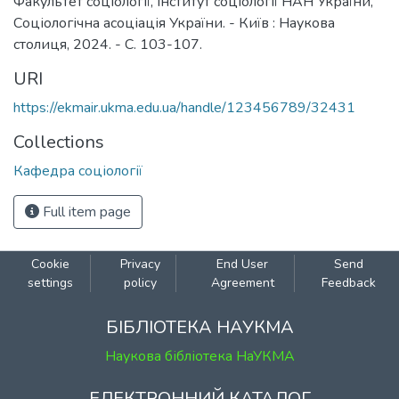
Факультет соціології, Інститут соціології НАН України,
Соціологічна асоціація України. - Київ : Наукова
столиця, 2024. - C. 103-107.
URI
https://ekmair.ukma.edu.ua/handle/123456789/32431
Collections
Кафедра соціології
Full item page
Cookie
Privacy
End User
Send
settings
policy
Agreement
Feedback
БІБЛІОТЕКА НАУКМА
Наукова бібліотека НаУКМА
ЕЛЕКТРОННИЙ КАТАЛОГ