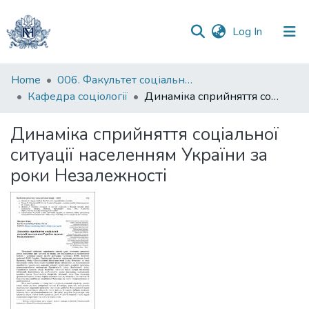
(current)
Log In
Communities
Home
006. Факультет соціальних наук і соціальних технологій
&
Кафедра соціології
Динаміка сприйняття соціальної ситуації населенням України за роки Незалежності
Collections
Динаміка сприйняття соціальної
All of DSpace
ситуації населенням України за
роки Незалежності
Statistics