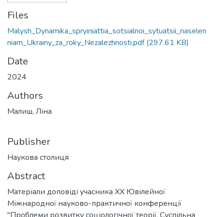
Files
Malysh_Dynamika_spryiniattia_sotsialnoi_sytuatsii_naselen
niam_Ukrainy_za_roky_Nezalezhnosti.pdf
(297.61 KB)
Date
2024
Authors
Малиш, Ліна
Publisher
Наукова столиця
Abstract
Матеріали доповіді учасника ХX Ювілейної
Міжнародної науково-практичної конференції
"Проблеми розвитку соціологічної теорії. Суспільна