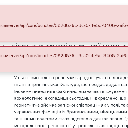
DSpace
Statistics
a.edu.ua/server/api/core/bundles/082d876c-3ca0-4e5d-8408-2a
кації
Факультет гуманітарних наук
-гігантів трипільської культу
одна співпраця
a.edu.ua/server/api/core/bundles/082d876c-3ca0-4e5d-8408-2a
Abstract
У статті висвітлено роль міжнародної участі в досл
гігантів трипільської культури, що посідає дедалі ва
Іноземні інвестиції фактично визначають існування 
археологічної експедиції сьогодні. Підкреслено, що
геомагнітна зйомка за тісної співпраці – як у полі, так
українських фахівців із британськими, німецьким
та іншими колегами стала підставою для так званої "
методологічної революції" у трипіллєзнавстві, що на