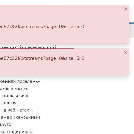
×
Log In
f6ee57c92f/bitstreams?page=0&size=5: 0
Дослідження поселень-гігантів трипільської культури: іноземні інвестиції та міжнародна співпраця
ри: іноземні
×
f6ee57c92f/bitstreams?page=0&size=5: 0
ідженнях поселень-
гоміше місце.
Трипільської
 новітня
 і в кабінетах –
и, американськими
другої
разі відкриває