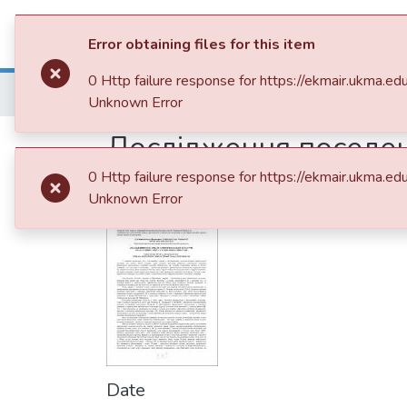
Communities & Collections
All of 
Error obtaining files for this item
0 Http failure response for https://ekmair.ukm
Home
014. Роботи студентів
Інші публі
Unknown Error
Дослідження поселень
інвестиції та міжнар
0 Http failure response for https://ekmair.ukm
Unknown Error
Date