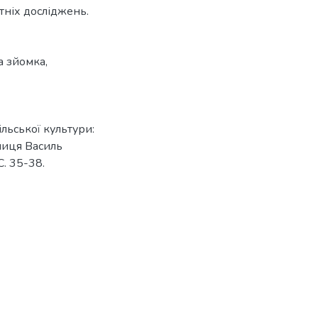
тніх досліджень.
а зйомка
,
льської культури:
яниця Василь
С. 35-38.