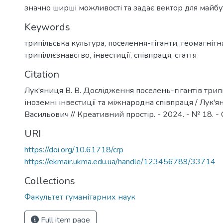
значно ширші можливості та задає вектор для майбу
Keywords
трипільська культура
,
поселення-гіганти
,
геомагнітн
трипіллєзнавство
,
інвестиції
,
співпраця
,
стаття
Citation
Лук'яниця В. В. Дослідження поселень-гігантів трипі
іноземні інвестиції та міжнародна співпраця / Лук'
Васильович // Креативний простір. - 2024. - № 18. - 
URI
https://doi.org/10.61718/crp
https://ekmair.ukma.edu.ua/handle/123456789/33714
Collections
Факультет гуманітарних наук
Full item page