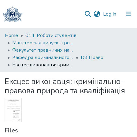
(current)
Log In
Communities
Home
014. Роботи студентів
&
Магістерські випускні роботи
Collections
Факультет правничих наук
Кафедра кримінального та кримінального процесуального права
D8 Право
All of DSpace
Ексцес виконавця: кримінально-правова природа та кваліфікація
Statistics
Ексцес виконавця: кримінально-
правова природа та кваліфікація
Files