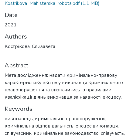
Kostrikova_Mahisterska_robota.pdf
(1.1 MB)
Date
2021
Authors
Кострікова, Єлизавета
Abstract
Мета дослідження: надати кримінально-правову
характеристику ексцесу виконавця кримінального
правопорушення та визначитись із правилами
кваліфікації діянь виконавця за наявності ексцесу.
Keywords
виконавець
,
кримінальне правопорушення
,
кримінальна відповідальність
,
ексцес виконавця
,
співучасник
,
кримінальне законодавство
,
співучасть
,