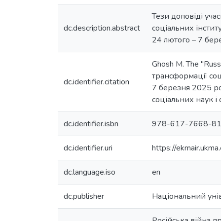
Тези доповіді уча
dc.description.abstract
соціальних інстит
24 лютого – 7 бер
Ghosh M. The "Russia
трансформації соц
dc.identifier.citation
7 березня 2025 ро
соціальних наук і 
dc.identifier.isbn
978-617-7668-81
dc.identifier.uri
https://ekmair.uk
dc.language.iso
en
dc.publisher
Національний уні
Російська війна п