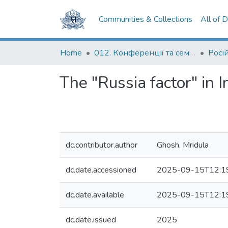
Communities & Collections
All of 
Home
012. Конференції та семінари НаУКМА
The "Russia factor" in I
dc.contributor.author
Ghosh, Mridula
dc.date.accessioned
2025-09-15T12:1
dc.date.available
2025-09-15T12:1
dc.date.issued
2025