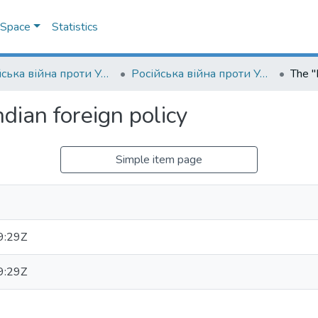
DSpace
Statistics
Російська війна проти України: трансформації соціальних інституцій та практик
Російська війна проти України: трансформації соціальних інституцій та практик: збірник тез науково-практичної конференції (24 лютого — 7 березня 2025 року, м. Київ)
ndian foreign policy
Simple item page
9:29Z
9:29Z