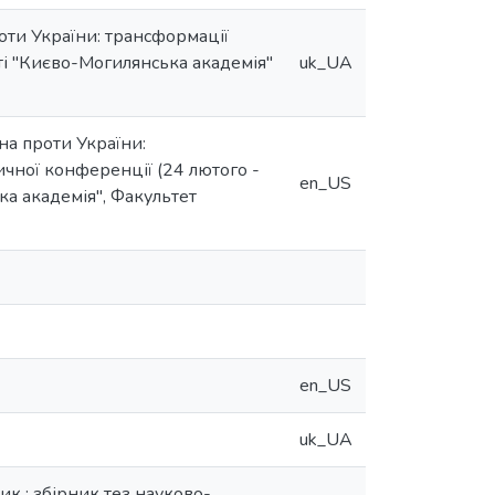
оти України: трансформації
еті "Києво-Могилянська академія"
uk_UA
ійна проти України:
ичної конференції (24 лютого -
en_US
ка академія", Факультет
en_US
uk_UA
ик : збірник тез науково-