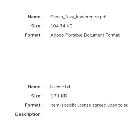
Name:
Ghosh_Tezy_konferentsii.pdf
Size:
104.34 KB
Format:
Adobe Portable Document Format
Name:
license.txt
Size:
1.71 KB
Format:
Item-specific license agreed upon to s
Description: