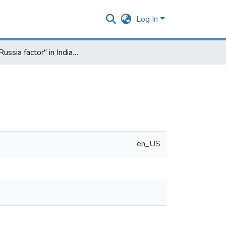
Log In
The "Russia factor" in Indian foreign policy
en_US