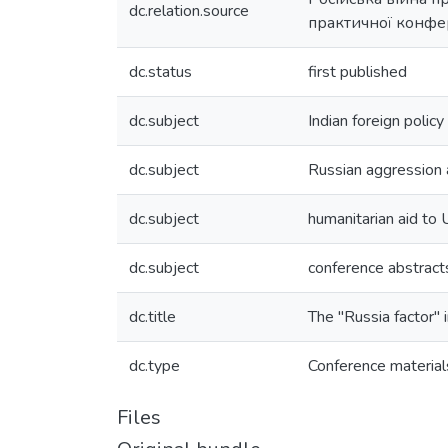
dc.relation.source
практичної конфер
dc.status
first published
dc.subject
Indian foreign policy
dc.subject
Russian aggression 
dc.subject
humanitarian aid to 
dc.subject
conference abstract
dc.title
The "Russia factor" i
dc.type
Conference material
Files