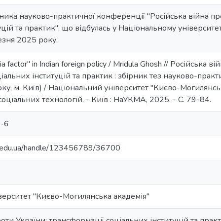
сника науково-практичної конференції "Російська війна пр
уцій та практик", що відбулась у Національному університ
езня 2025 року.
 factor" in Indian foreign policy / Mridula Ghosh // Російська в
іальних інституцій та практик : збірник тез науково-практ
ку, м. Київ) / Національний університет "Києво-Могилянсь
соціальних технологій. - Київ : НаУКМА, 2025. - C. 79-84.
-6
ma.edu.ua/handle/123456789/36700
верситет "Києво-Могилянська академія"
роти України: трансформації соціальних інституцій та практ