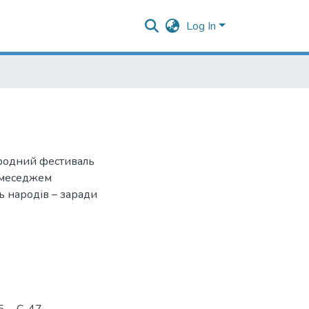
Log In
ародний фестиваль
м меседжем
ь народів – заради