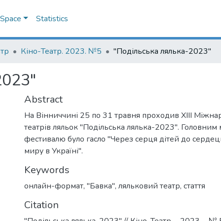
DSpace
Statistics
атр
Кіно-Театр. 2023. №5
"Подільська лялька-2023"
2023"
Abstract
На Вінниччині 25 по 31 травня проходив ХІІІ Міжн
театрів ляльок "Подільська лялька-2023". Головни
фестивалю було гасло "Через серця дітей до сердец
миру в Україні".
Keywords
онлайн-формат
,
"Бавка"
,
ляльковий театр
,
стаття
Citation