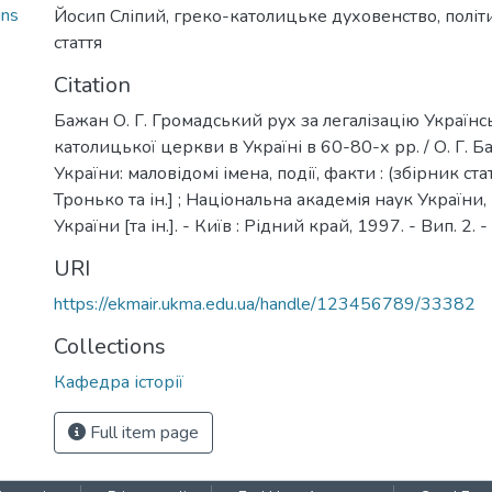
ins
Йосип Сліпий
,
греко-католицьке духовенство
,
політ
стаття
Citation
Бажан О. Г. Громадський рух за легалізацію Українс
католицької церкви в Україні в 60-80-х рр. / О. Г. Ба
України: маловідомі імена, події, факти : (збірник стате
Тронько та ін.] ; Національна академія наук України, І
України [та ін.]. - Київ : Рідний край, 1997. - Вип. 2. 
URI
https://ekmair.ukma.edu.ua/handle/123456789/33382
Collections
Кафедра історії
Full item page