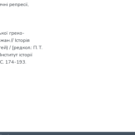
ичні репресії
,
ької греко-
жан // Історія
й) / [редкол.: П. Т.
нститут історії
- C. 174-193.