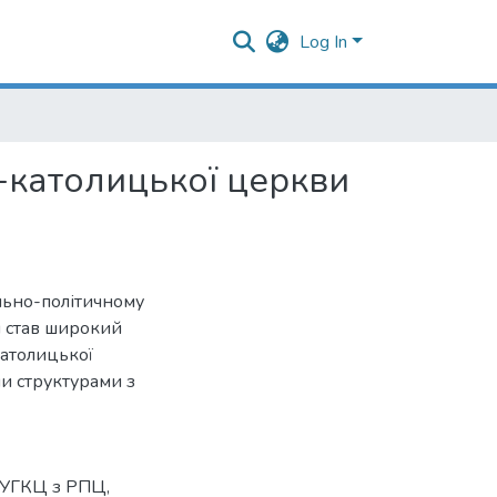
Log In
о-католицької церкви
ільно-політичному
ч став широкий
католицької
и структурами з
 УГКЦ з РПЦ
,