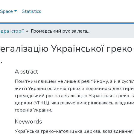
DSpace
Statistics
дра історії
Громадський рух за легалізацію Української греко-католицької церкви в Україні в 60-80-х рр.
егалізацію Української грек
.
Abstract
Помітним явищем не лише в релігійному, а й в сусп
житті України останніх трьох з половиною десятирі
громадський рух за легалізацію Української греко-
церкви (УГКЦ), яка рішуче викорінювалась владним
теренів України.
Keywords
Українська греко-католицька церква
,
возз’єднання