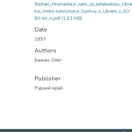
Bazhan_Hromadskyi_rukh_za_lehalizatsiiu_Ukra
koi_hreko-katolytskoi_tserkvy_v_Ukraini_v_60-
80-kh_rr.pdf
(1.93 MB)
Date
1997
Authors
Бажан, Олег
Publisher
Рідний край