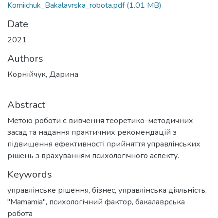
Korniichuk_Bakalavrska_robota.pdf
(1.01 MB)
Date
2021
Authors
Корнійчук, Дарина
Abstract
Метою роботи є вивчення теоретико-методичних
засад та надання практичних рекомендацій з
підвищення ефективності прийняття управлінських
рішень з врахуванням психологічного аспекту.
Keywords
управлінське рішення
,
бізнес
,
управлінська діяльність
,
"Mamamia"
,
психологічний фактор
,
бакалаврська
робота