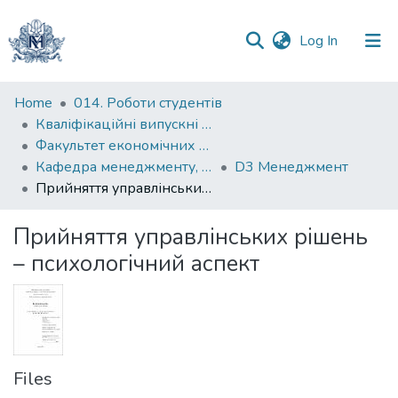
(current)
Log In
Communities
Home
014. Роботи студентів
&
Кваліфікаційні випускні роботи здобувачів вищої освіти бакалаврських програм
Collections
Факультет економічних наук
Кафедра менеджменту, маркетингу та підприємництва
D3 Менеджмент
All of DSpace
Прийняття управлінських рішень – психологічний аспект
Statistics
Прийняття управлінських рішень
– психологічний аспект
Files