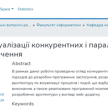
DSpace
Statistics
Магістерські випускні роботи
Факультет інформатики
Кафедра і
уалізації конкурентних і пар
ечення
Abstract
В рамках даної роботи проведено огляд конкурентн
підходів до розробки програмних застосунків, роз
архітектуру по візуалізації процесів і подій, що відбу
виконання, а також реалізовано програмний комплек
kur
розробленої архітектури у вигляді web-додатку.
_za
Keywords