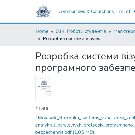
Communities & Collections
All of 
Home
014. Роботи студентів
Розробка системи візуалізації конкурентних і паралельних процесів програмного забезпечення
Розробка системи віз
програмного забезп
Files
Nakvasiuk_Rozrobka_systemy_vizualizatsii_kon
entnykh_i_paralelnykh_protsesiv_prohramnoho
bezpechennia.pdf
(1.05 MB)