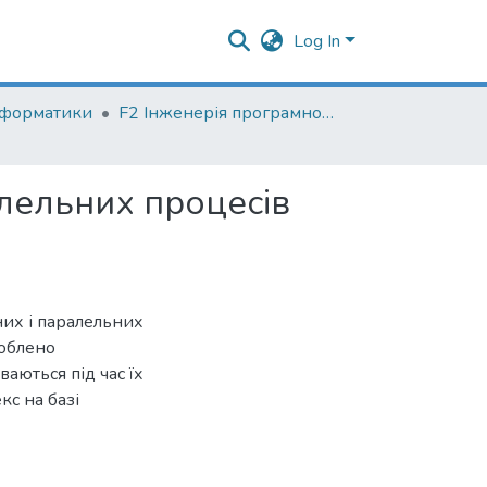
Log In
нформатики
F2 Інженерія програмного забезпечення
алельних процесів
их і паралельних
роблено
ваються під час їх
с на базі