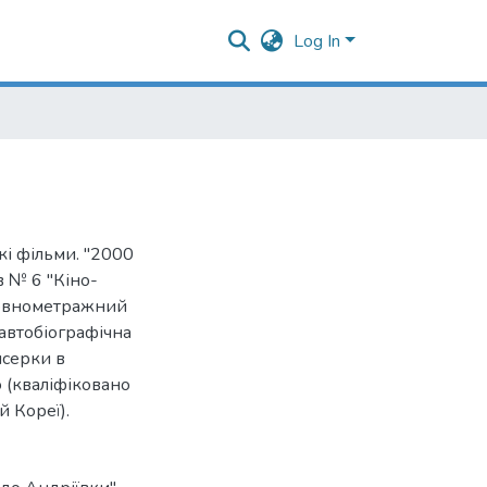
Log In
кі фільми. "2000
в № 6 "Кіно-
повнометражний
- автобіографічна
исерки в
ю (кваліфіковано
й Кореї).