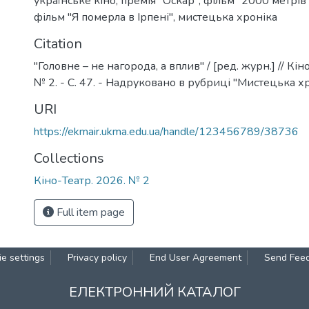
українське кіно
,
премія "Оскар"
,
фільм "2000 метрів
фільм "Я померла в Ірпені"
,
мистецька хроніка
Citation
"Головне – не нагорода, а вплив" / [ред. журн.] // Кіно
№ 2. - C. 47. - Надруковано в рубриці "Мистецька хр
URI
https://ekmair.ukma.edu.ua/handle/123456789/38736
Collections
Кіно-Театр. 2026. № 2
Full item page
e settings
Privacy policy
End User Agreement
Send Fee
ЕЛЕКТРОННИЙ КАТАЛОГ