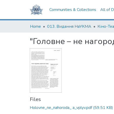
Communities & Collections
All of 
Home
013. Видання НаУКМА
Кіно-Те
"Головне – не нагоро
Files
Holovne_ne_nahoroda_ a_vplyv.pdf
(59.51 KB)