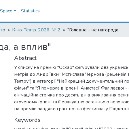
DSpace
Statistics
атр
Кіно-Театр. 2026. № 2
"Головне – не нагорода, а вплив"
да, а вплив"
Abstract
У списку на премію "Оскар" фігурували два українсь
метрів до Андріївки" Мстислава Чернова (рецензія 
Театру") в категорії "Найкращий документальний 
фільм" та "Я померла в Ірпені" Анастасії Фалілеєвої 
анімаційна стрічка про десять днів виживання реж
оточеному Ірпені та її евакуацію останньою колоно
на премію завдяки гран-прі на фестивалі у Південні
Keywords