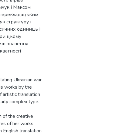
ього вірша
чук і Максом
 перекладацьким
к структуру і
сичних одиниць і
при цьому
нків значення
кватності
nslating Ukrainian war
us works by the
rtistic translation
cularly complex type.
o
n of the creative
res of her works
n English translation