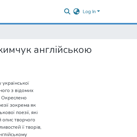
Log In
Якимчук англійською
у української
ного з відомих
. Окреслено
езії зокрема як
кової поезії, які
й опис творчого
ивостей її творів,
англійському