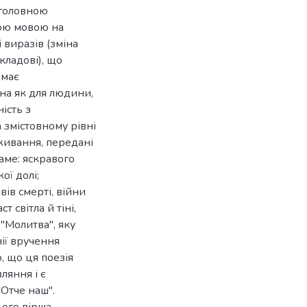
 головною
кою мовою на
 виразів (зміна
кладові), що
 має
йна як для людини,
ність з
 змістовному рівні
живання, передані
аме: яскравого
ої долі;
ів смерті, війни
т світла й тіні,
"Молитва", яку
ії вручення
, що ця поезія
ляння і є
Отче наш".