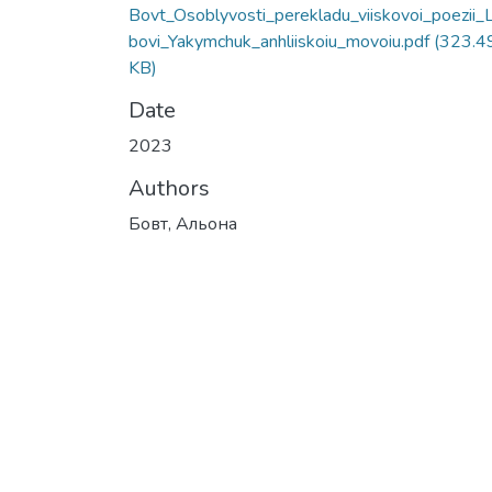
Bovt_Osoblyvosti_perekladu_viiskovoi_poezii_L
bovi_Yakymchuk_anhliiskoiu_movoiu.pdf
(323.4
KB)
Date
2023
Authors
Бовт, Альона