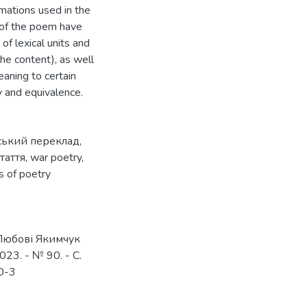
rmations used in the
m of the poem have
of lexical units and
the content), as well
eaning to certain
y and equivalence.
ський переклад
,
стаття
,
war poetry
,
es of poetry
 Любові Якимчук
023. - № 90. - С.
0-3