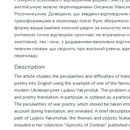
Розкрито особливості відтворення форми і змісту ц
англійською мовою перекладачами Оксаною Максим
Росочинським. Доведено, що завдяки відповідним
трансформаціям в перекладі поезії було збережено я
форму вірша (майже кожний рядок за кількістю лек
ритмікою точно відтворює оригінал, не втрачаючи 
змістовно), так і сенс, з додаванням важливих відті
певним словам, що свідчить про високий рівень аде
перекладу.
Description
The article studies the peculiarities and difficulties of tra
poetry into English using the example of one of the famo
modern Ukrainian poet Lyubov Yakymchuk. The problem of a
and poetry translation, in particular, is outlined as a parti
The peculiarities of war poetry, which should be taken int
account during translation, are revealed. A brief descriptio
path of Lyubov Yakymchuk, the themes and stylistic featu
included in her collection "Apricots of Donbas" published i