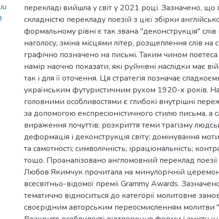
iu
перекладі вийшла у світ у 2021 році. Зазначено, що
9
складністю перекладу поезій з цієї збірки англійсь
формальному рівні є так звана "деконструкція" слів і
наголосу, зміна місцями літер, розщеплення слів на с
графічно позначено на письмі. Таким чином поетеса
намір наочно показати, які руйнівні наслідки має ві
так і для її оточення. Ця стратегія позначає спадкоєм
українським футуристичним рухом 1920-х років. На
головними особливостями є глибокі внутрішні пере
за допомогою експресіоністичного стилю письма, а с
вираження почуттів; розкриття теми трагізму людськ
деформація і деконструкція світу; домінування мотив
та самотності; символічність; ірраціональність; контрас
тощо. Проаналізовано англомовний переклад поезії 
Любов Якимчук прочитала на минулорічній церемон
всесвітньо-відомої премії Grammy Awards. Зазначено
тематично відноситься до категорії молитовне замов
своєрідним авторським переосмисленням молитви "