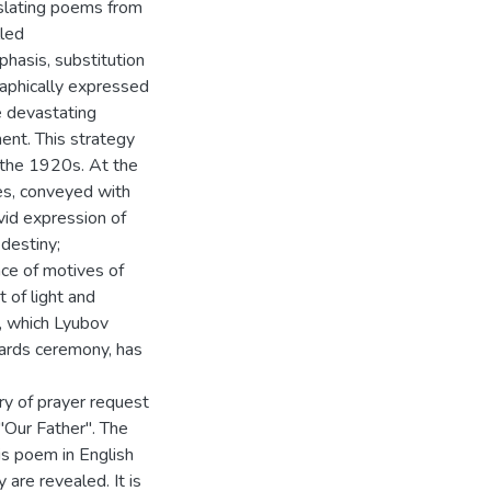
anslating poems from
lled
hasis, substitution
graphically expressed
he devastating
ent. This strategy
 the 1920s. At the
es, conveyed with
ivid expression of
destiny;
ce of motives of
t of light and
", which Lyubov
ards ceremony, has
ry of prayer request
 "Our Father". The
is poem in English
re revealed. It is