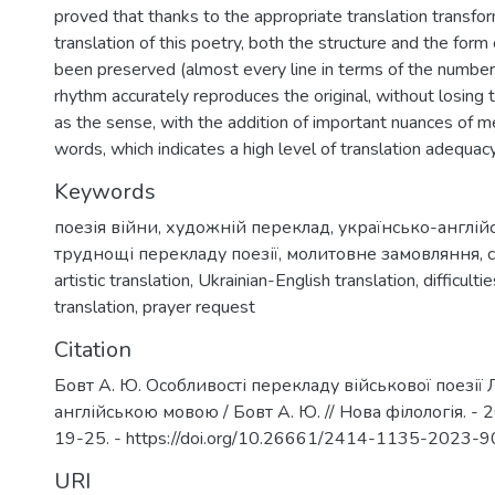
proved that thanks to the appropriate translation transfo
translation of this poetry, both the structure and the for
been preserved (almost every line in terms of the number 
rhythm accurately reproduces the original, without losing 
as the sense, with the addition of important nuances of m
words, which indicates a high level of translation adequac
Keywords
поезія війни
,
художній переклад
,
українсько-англій
труднощі перекладу поезії
,
молитовне замовляння
,
artistic translation
,
Ukrainian-English translation
,
difficulti
translation
,
prayer request
Citation
Бовт А. Ю. Особливості перекладу військової поезії
англійською мовою / Бовт А. Ю. // Нова філологія. - 2
19-25. - https://doi.org/10.26661/2414-1135-2023-9
URI