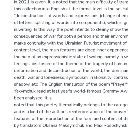
in 2021 is given. It is noted that the main difficulty of tr
this collection into English at the formal level is the so-ca
“deconstruction” of words and expressions (change of emp
of letters, splitting of words into components), which is 
in writing. In this way, the poet intends to clearly show t
consequences of war for both a person and their environm
marks continuity with the Ukrainian Futurist movement of
content level, the main features are deep inner experienc
the help of an expressionistic style of writing, namely, a v
feelings; disclosure of the theme of the tragedy of human 
deformation and deconstruction of the world; the dominan
death, war and loneliness; symbolism; irrationality; contras
shadow, etc. The English translation of the poem "Prayer
Yakymchuk read at last year's world-famous Grammy Aw
been analyzed. It is
noted that this poetry thematically belongs to the catego
and is a kind of the author's reinterpretation of the prayer
features of the reproduction of the form and content of th
by translators Oksana Maksymchuk and Max Rosochynsky a