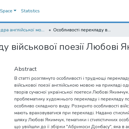
DSpace
Statistics
Кафедра англійської мови
Особливості перекладу військової поезії Любові Якимчук англійською мовою
у військової поезії Любові 
Abstract
В статті розглянуто особливості і труднощі переклад
військової поезії англійською мовою на прикладі од
творів сучасної української поетеси Любові Якимчук
проблематику художнього перекладу і перекладу по
особливо складного виду. Розкрито особливості війсь
мають враховуватися при перекладі. Надано стисли
шляху Любові Якимчук, тематики і стилістичних особл
що увійшли до її збірки "Абрикоси Донбасу", яка в 