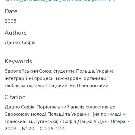
Date
2008
Authors
Дацко, Софія
Keywords
Європейський Союз
,
студенти
,
Польща
,
Україна
,
інтеграційні процеси
,
міжнародні організації
,
глобалізація
,
Єжи Шацький
,
Ян Шчепанський
Citation
Дацко Софія. Порівняльний аналіз ставлення до
Євросоюзу молоді Польщі та України : (на прикладі м.
Гданська і м. Луганська) / Софія Дацко // Дух і Літера. -
2008. - № 20. - С. 229-244.