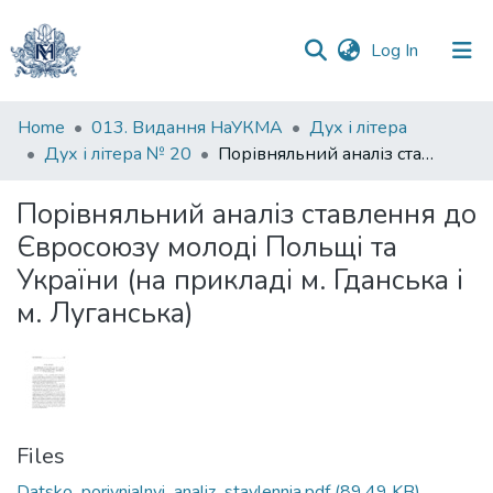
(current)
Log In
Communities
Home
013. Видання НаУКМА
Дух і літера
&
Дух і літера № 20
Порівняльний аналіз ставлення до Євросоюзу молоді Польщі та України (на прикладі м. Гданська і м. Луганська)
Collections
Порівняльний аналіз ставлення до
All of DSpace
Євросоюзу молоді Польщі та
України (на прикладі м. Гданська і
Statistics
м. Луганська)
Files
Datsko_porivnialnyi_analiz_stavlennia.pdf
(89.49 KB)