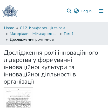
(current)
Log In
Communities
Home
012. Конференції та семінари НаУКМА
&
Матеріали II Міжнародної науково-практичної конференції "Менеджмент та маркетинг як фактори розвитку бізнесу", 17-19 квітня 2024 р.
Том 1
Collections
Дослідження ролі інноваційного лідерства у формуванні інноваційної культури та інноваційної діяльності в організації
All of DSpace
Дослідження ролі інноваційного
лідерства у формуванні
Statistics
інноваційної культури та
інноваційної діяльності в
організації