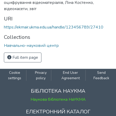
оцифрування відеоматеріалів
,
Ліна Костенко
,
відеокасети
,
звіт
URI
https://ekmair.ukma.edu.ua/handle/123456789/27410
Collections
Навчально-науковий центр
Full item page
Cookie
Privacy
End User
Send
settings
policy
Agreement
Feedback
БІБЛІОТЕКА НАУКМА
Наукова бібліотека НаУКМА
ЕЛЕКТРОННИЙ КАТАЛОГ