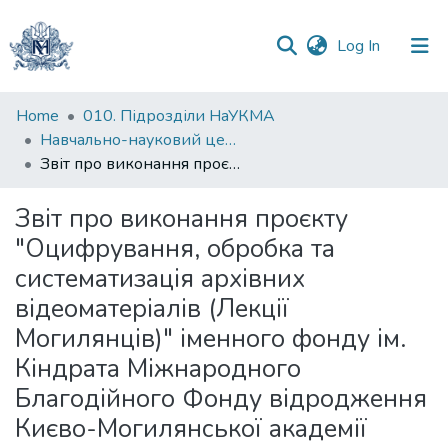
(current)
Log In
Communities
Home
010. Підрозділи НаУКМА
&
Навчально-науковий центр
Collections
Звіт про виконання проєкту "Оцифрування, обробка та систематизація архівних відеоматеріалів (Лекції Могилянців)" іменного фонду ім. Кіндрата Міжнародного Благодійного Фонду відродження Києво-Могилянської академії
All of DSpace
Звіт про виконання проєкту
"Оцифрування, обробка та
Statistics
систематизація архівних
відеоматеріалів (Лекції
Могилянців)" іменного фонду ім.
Кіндрата Міжнародного
Благодійного Фонду відродження
Києво-Могилянської академії