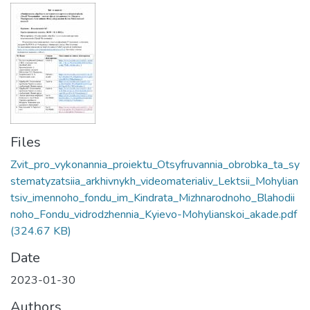
Files
Zvit_pro_vykonannia_proiektu_Otsyfruvannia_obrobka_ta_sy
stematyzatsiia_arkhivnykh_videomaterialiv_Lektsii_Mohylian
tsiv_imennoho_fondu_im_Kindrata_Mizhnarodnoho_Blahodii
noho_Fondu_vidrodzhennia_Kyievo-Mohylianskoi_akade.pdf
(324.67 KB)
Date
2023-01-30
Authors