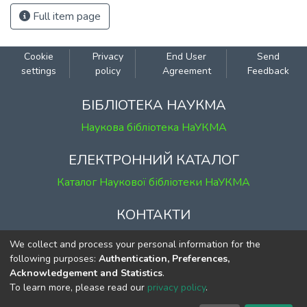
Full item page
Cookie
Privacy
End User
Send
settings
policy
Agreement
Feedback
БІБЛІОТЕКА НАУКМА
Наукова бібліотека НаУКМА
ЕЛЕКТРОННИЙ КАТАЛОГ
Каталог Наукової бібліотеки НаУКМА
КОНТАКТИ
м. Київ, вул. Григорія Сковороди, 2
We collect and process your personal information for the
к. 1, к. 120
following purposes:
Authentication, Preferences,
Acknowledgement and Statistics
.
тел.
(044) 463-69-31
To learn more, please read our
privacy policy
.
ekmair@ukma.edu.ua