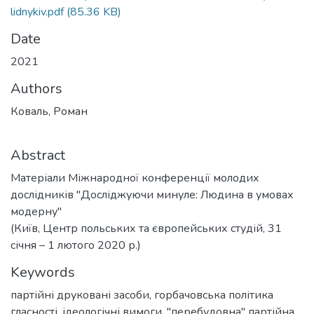
lidnykiv.pdf
(85.36 KB)
Date
2021
Authors
Коваль, Роман
Abstract
Матеріали Міжнародної конференції молодих
дослідників "Досліджуючи минуле: Людина в умовах
модерну"
(Київ, Центр польських та європейських студій, 31
січня – 1 лютого 2020 р.)
Keywords
партійні друковані засоби
,
горбачовська політика
гласності
,
ідеологічні вимоги
,
"перебудовна" партійна