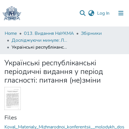
(current)
Log In
Communities
Home
013. Видання НаУКМА
Збірники
&
Досліджуючи минуле: Людина в умовах модерну
Collections
Українські республіканські періодичні видання у період гласності: питання (не)зміни
All of DSpace
Українські республіканські
періодичні видання у період
Statistics
гласності: питання (не)зміни
Files
Koval_Materialy_Mizhnarodnoi_konferentsii__molodykh_dos