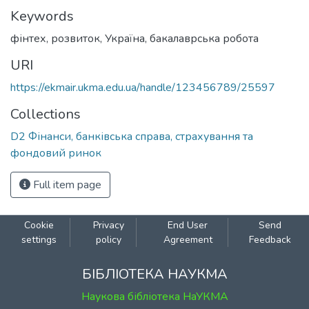
Keywords
фінтех
,
розвиток
,
Україна
,
бакалаврська робота
URI
https://ekmair.ukma.edu.ua/handle/123456789/25597
Collections
D2 Фінанси, банківська справа, страхування та
фондовий ринок
Full item page
Cookie
Privacy
End User
Send
settings
policy
Agreement
Feedback
БІБЛІОТЕКА НАУКМА
Наукова бібліотека НаУКМА