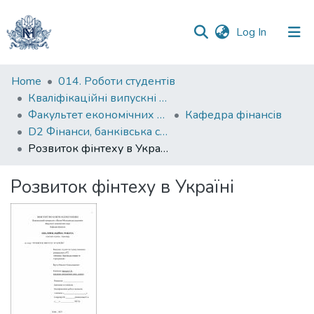
(current)
Log In
Communities
Home
014. Роботи студентів
&
Кваліфікаційні випускні роботи здобувачів вищої освіти бакалаврських програм
Collections
Факультет економічних наук
Кафедра фінансів
D2 Фінанси, банківська справа, страхування та фондовий ринок
All of DSpace
Розвиток фінтеху в Україні
Statistics
Розвиток фінтеху в Україні