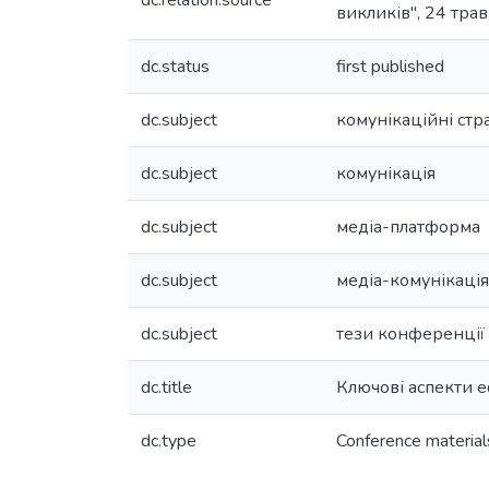
dc.relation.source
викликів", 24 трав
dc.status
first published
dc.subject
комунікаційні стра
dc.subject
комунікація
dc.subject
медіа-платформа
dc.subject
медіа-комунікація
dc.subject
тези конференції
dc.title
Ключові аспекти е
dc.type
Conference material