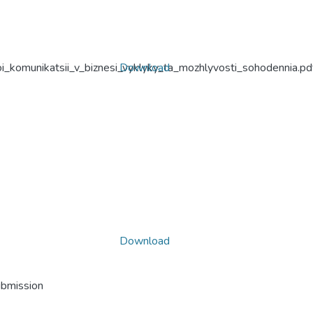
i_komunikatsii_v_biznesi_vyklyky_ta_mozhlyvosti_sohodennia.pd
Download
Download
ubmission