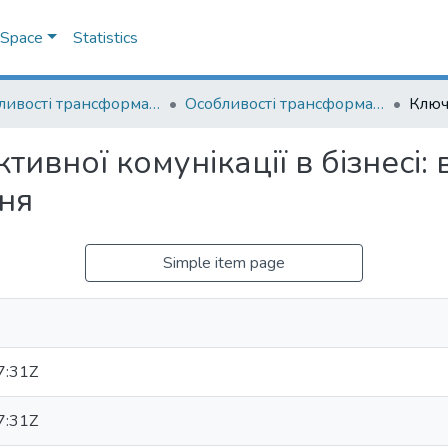
DSpace
Statistics
Особливості трансформації комунікацій в умовах новітніх суспільних викликів: науково-практична конференція
Особливості трансформації комунікацій в умовах новітніх суспільних викликів: тези науково-практичної конференції 2024
ивної комунікації в бізнесі:
ня
Simple item page
7:31Z
7:31Z