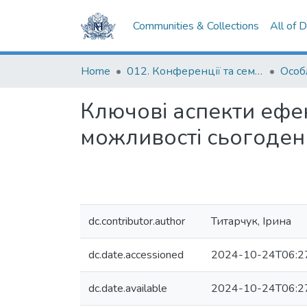
Communities & Collections
All of 
Home
012. Конференції та семінари НаУКМА
Ключові аспекти ефект
можливості сьогоден
dc.contributor.author
Титарчук, Ірина
dc.date.accessioned
2024-10-24T06:2
dc.date.available
2024-10-24T06:2