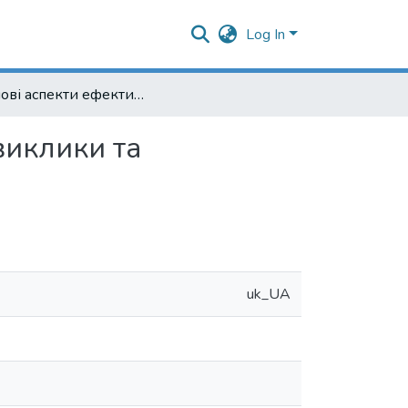
Log In
Ключові аспекти ефективної комунікації в бізнесі: виклики та можливості сьогодення
 виклики та
uk_UA