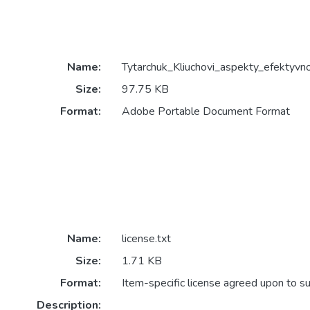
Name:
Tytarchuk_Kliuchovi_aspekty_efektyvno
Size:
97.75 KB
Format:
Adobe Portable Document Format
Name:
license.txt
Size:
1.71 KB
Format:
Item-specific license agreed upon to s
Description: