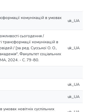
ансформації комунікацій в умовах
uk_UA
можливості сьогодення /
ті трансформації комунікацій в
ідей / [за ред. Сусської О. О.,
uk_UA
 академія", Факультет соціальних
МА, 2024. - C. 79-80.
uk_UA
uk_UA
в умовах новітніх суспільних