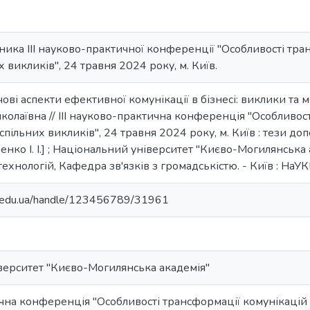
сника III науково-практичної конференції "Особливості тр
х викликів", 24 травня 2024 року, м. Київ.
чові аспекти ефективної комунікації в бізнесі: виклики та 
колаївна // III науково-практична конференція "Особливос
спільних викликів", 24 травня 2024 року, м. Київ : тези допов
ренко І. І.] ; Національний університет "Києво-Могилянська
технологій, Кафедра зв'язків з громадськістю. - Київ : НаУК
ma.edu.ua/handle/123456789/31961
верситет "Києво-Могилянська академія"
ична конференція "Особливості трансформації комунікацій 