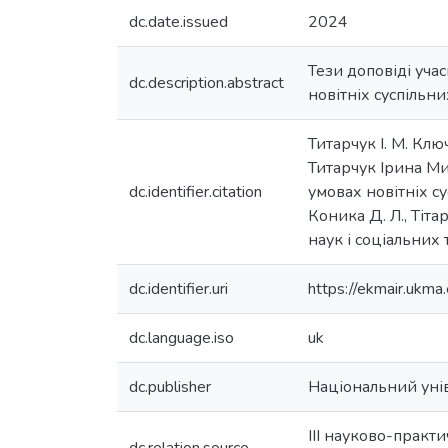
dc.date.issued
2024
Тези доповіді уча
dc.description.abstract
новітніх суспільни
Титарчук І. М. Клю
Титарчук Ірина Ми
dc.identifier.citation
умовах новітніх су
Коника Д. Л., Тіта
наук і соціальних 
dc.identifier.uri
https://ekmair.uk
dc.language.iso
uk
dc.publisher
Національний уні
III науково-практ