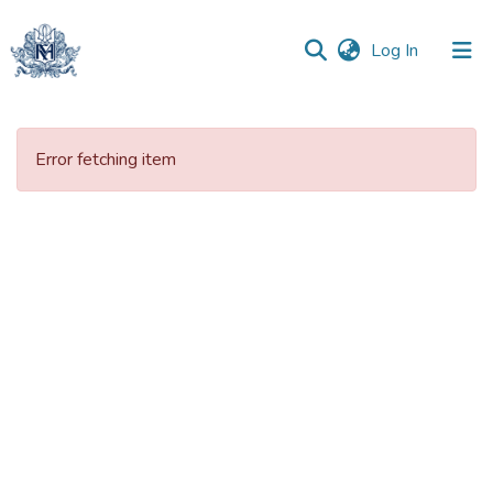
(current)
Log In
Statistics
Error fetching item