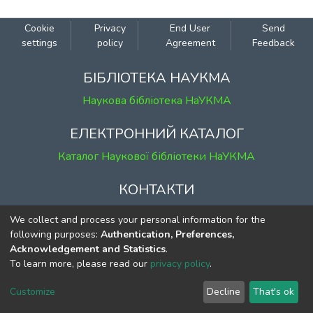
Cookie
Privacy
End User
Send
settings
policy
Agreement
Feedback
БІБЛІОТЕКА НАУКМА
Наукова бібліотека НаУКМА
ЕЛЕКТРОННИЙ КАТАЛОГ
Каталог Наукової бібліотеки НаУКМА
КОНТАКТИ
м. Київ, вул. Григорія Сковороди, 2
We collect and process your personal information for the
к. 1, к. 120
following purposes:
Authentication, Preferences,
Acknowledgement and Statistics
.
тел.
(044) 463-69-31
To learn more, please read our
privacy policy
.
ekmair@ukma.edu.ua
Customize
Decline
That's ok