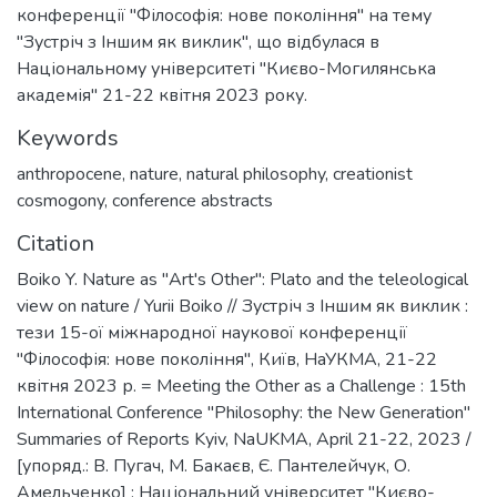
конференції "Філософія: нове покоління" на тему
"Зустріч з Іншим як виклик", що відбулася в
Національному університеті "Києво-Могилянська
академія" 21-22 квітня 2023 року.
Keywords
anthropocene
,
nature
,
natural philosophy
,
creationist
cosmogony
,
conference abstracts
Citation
Boiko Y. Nature as "Art's Other": Plato and the teleological
view on nature / Yurii Boiko // Зустріч з Іншим як виклик :
тези 15-ої міжнародної наукової конференції
"Філософія: нове покоління", Київ, НаУКМА, 21-22
квітня 2023 р. = Meeting the Other as a Challenge : 15th
International Conference "Philosophy: the New Generation"
Summaries of Reports Kyiv, NaUKMA, April 21-22, 2023 /
[упоряд.: В. Пугач, М. Бакаєв, Є. Пантелейчук, О.
Амельченко] ; Національний університет "Києво-