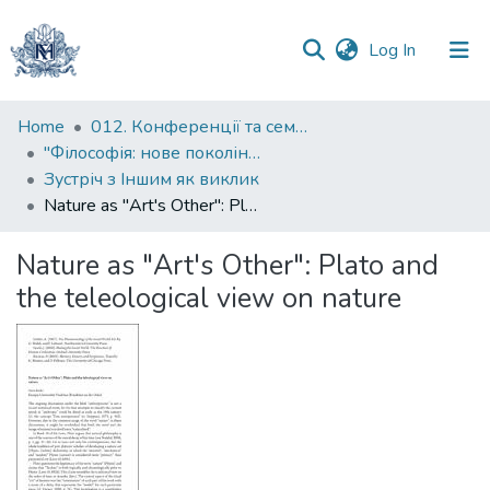
(current)
Log In
Communities
Home
012. Конференції та семінари НаУКМА
&
"Філософія: нове покоління" : міжнародна наукова конференція
Collections
Зустріч з Іншим як виклик
Nature as "Art's Other": Plato and the teleological view on nature
All of DSpace
Nature as "Art's Other": Plato and
Statistics
the teleological view on nature