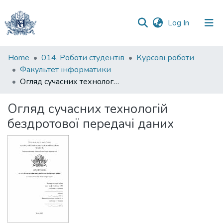
(current)
Log In
Communities
Home
014. Роботи студентів
Курсові роботи
&
Факультет інформатики
Collections
Огляд сучасних технологій бездротової передачі даних
All of DSpace
Огляд сучасних технологій
бездротової передачі даних
Statistics