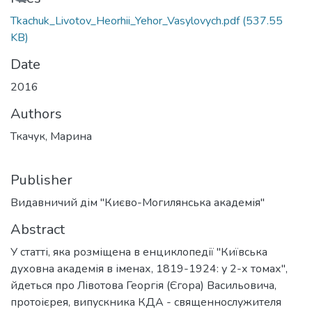
Loading...
Tkachuk_Livotov_Heorhii_Yehor_Vasylovych.pdf
(537.55
KB)
Date
2016
Authors
Ткачук, Марина
Publisher
Видавничий дім "Києво-Могилянська академія"
Abstract
У статті, яка розміщена в енциклопедії "Київська
духовна академія в іменах, 1819-1924: у 2-х томах",
йдеться про Лівотова Георгія (Єгора) Васильовича,
протоієрея, випускника КДА - священнослужителя