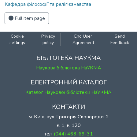
Кафедра філософії та релігієзнавства
Full item page
Cookie
Privacy
End User
Send
settings
policy
Agreement
Feedback
БІБЛІОТЕКА НАУКМА
Наукова бібліотека НаУКМА
ЕЛЕКТРОННИЙ КАТАЛОГ
Каталог Наукової бібліотеки НаУКМА
КОНТАКТИ
м. Київ, вул. Григорія Сковороди, 2
к. 1, к. 120
тел.
(044) 463-69-31