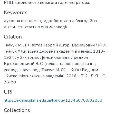
РПЦ, церковного педагога і адміністратора.
Keywords
духовна освіта
,
кандидат богослов'я
,
благодійна
діяльність
,
стаття в енциклопедії
Citation
Ткачук М. Л. Лівотов Георгій (Єгор) Васильович / М. Л.
Ткачук // Київська духовна академія в іменах, 1819-
1924 : у 2-х томах : [енциклопедія / редкол.:
Брюховецький В. С. (голова та відп. ред.) та ін. ;
упоряд. і наук. ред. Ткачук М. Л.]. - Київ : Вид. дім
"Києво-Могилянська академія", 2016. - Т. 2 : Л-Я. - С.
78-80.
URI
https://ekmair.ukma.edu.ua/handle/123456789/32833
Collections