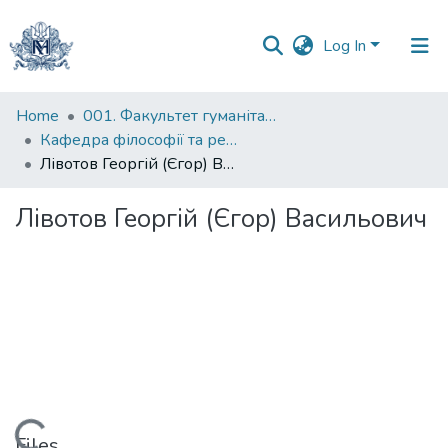
Log In
Communities
Home
001. Факультет гуманітарних наук
&
Кафедра філософії та релігієзнавства
Collections
Лівотов Георгій (Єгор) Васильович
All of DSpace
Лівотов Георгій (Єгор) Васильович
Statistics
Files