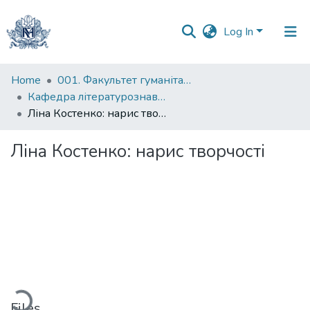
Log In
Communities
Home
001. Факультет гуманітарних наук
&
Кафедра літературознавства імені Володимира Моренця
Collections
Ліна Костенко: нарис творчості
All of DSpace
Ліна Костенко: нарис творчості
Statistics
Loading...
Files