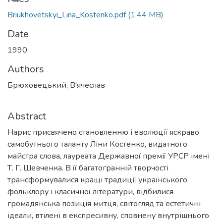
Briukhovetskyi_Lina_Kostenko.pdf
(1.44 MB)
Date
1990
Authors
Брюховецький, В'ячеслав
Abstract
Нарис присвячено становленню і еволюції яскраво
самобутнього таланту Ліни Костенко, видатного
майстра слова, лауреата Державної премії УРСР імені
Т. Г. Шевченка. В її багатогранній творчості
трансформувалися кращі традиції українського
фольклору і класичної літератури, відбилися
громадянська позиція митця, світогляд та естетичні
ідеали, втілені в експресивну, сповнену внутрішнього