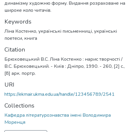
динамізму художню форму. Видання розраховане на
широке коло читачів.
Keywords
Ліна Костенко
,
українські письменниці
,
українські
поетеси
,
книга
Citation
Брюховецький В.С. Ліна Костенко : нарис творчості /
В.С. Брюховецький. - Київ : Дніпро, 1990. - 260, [2] с.,
[8] арк. портр.
URI
https://ekmair.ukma.edu.ua/handle/123456789/2541
Collections
Кафедра літературознавства імені Володимира
Моренця