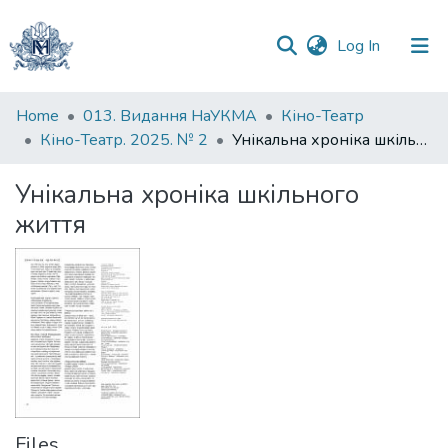
(current)
Log In
Communities
Home
013. Видання НаУКМА
Кіно-Театр
&
Кіно-Театр. 2025. № 2
Унікальна хроніка шкільного життя
Collections
Унікальна хроніка шкільного
All of DSpace
життя
Statistics
Files