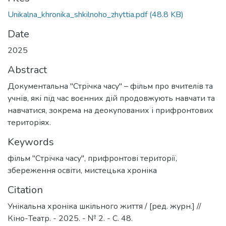
Unikalna_khronika_shkilnoho_zhyttia.pdf
(48.8 KB)
Date
2025
Abstract
Документальна "Стрічка часу" – фільм про вчителів та
учнів, які під час воєнних дій продовжують навчати та
навчатися, зокрема на деокупованих і прифронтових
територіях.
Keywords
фільм "Стрічка часу"
,
прифронтові території
,
збереження освіти
,
мистецька хроніка
Citation
Унікальна хроніка шкільного життя / [ред. журн.] //
Кіно-Театр. - 2025. - № 2. - C. 48.