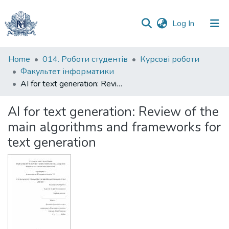
(current)
Log In
Communities
Home
014. Роботи студентів
Курсові роботи
&
Факультет інформатики
Collections
AI for text generation: Review of the main algorithms and frameworks for text generation
All of DSpace
AI for text generation: Review of the
main algorithms and frameworks for
Statistics
text generation