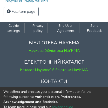
Факультет інформатики
Full item page
Cookie
Privacy
End User
Send
settings
policy
Agreement
Feedback
БІБЛІОТЕКА НАУКМА
Наукова бібліотека НаУКМА
ЕЛЕКТРОННИЙ КАТАЛОГ
Каталог Наукової бібліотеки НаУКМА
КОНТАКТИ
м. Київ, вул. Григорія Сковороди, 2
We collect and process your personal information for the
к. 1, к. 120
following purposes:
Authentication, Preferences,
Acknowledgement and Statistics
.
тел.
(044) 463-69-31
To learn more, please read our
privacy policy
.