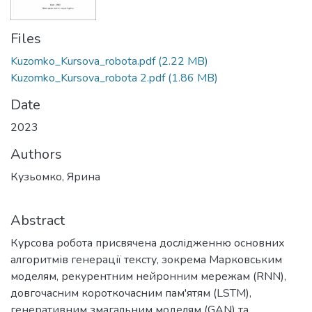
Files
Kuzomko_Kursova_robota.pdf
(2.22 MB)
Kuzomko_Kursova_robota 2.pdf
(1.86 MB)
Date
2023
Authors
Кузьомко, Ярина
Abstract
Курсова робота присвячена дослідженню основних
алгоритмів генерації тексту, зокрема Марковським
моделям, рекурентним нейронним мережам (RNN),
довгочасним короткочасним пам'ятям (LSTM),
генеративним змагальним моделям (GAN) та