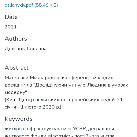
oslidnykiv.pdf
(88.49 KB)
Date
2021
Authors
Довгань, Світлана
Abstract
Матеріали Міжнародної конференції молодих
дослідників "Досліджуючи минуле: Людина в умовах
модерну"
(Київ, Центр польських та європейських студій, 31
січня – 1 лютого 2020 р.)
Keywords
житлова інфраструктура міст УСРР
,
деградація
житлового фонду
,
відсутність постійного житла
,