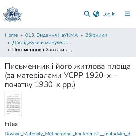
(current)
Log In
Communities
Home
013. Видання НаУКМА
Збірники
&
Досліджуючи минуле: Людина в умовах модерну
Collections
Письменник і його житлова площа (за матеріалами УСРР 1920-х – початку 1930-х рр.)
All of DSpace
Письменник і його житлова площа
(за матеріалами УСРР 1920-х –
Statistics
початку 1930-х рр.)
Files
Dovhan_Materialy_Mizhnarodnoi_konferentsii__molodykh_d