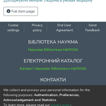
Досліджуючи минуле: Людина в умовах модерну
Full item page
Cookie
Privacy
End User
Send
settings
policy
Agreement
Feedback
БІБЛІОТЕКА НАУКМА
Наукова бібліотека НаУКМА
ЕЛЕКТРОННИЙ КАТАЛОГ
Каталог Наукової бібліотеки НаУКМА
КОНТАКТИ
м. Київ, вул. Григорія Сковороди, 2
We collect and process your personal information for the
к. 1, к. 120
following purposes:
Authentication, Preferences,
Acknowledgement and Statistics
.
тел.
(044) 463-69-31
To learn more, please read our
privacy policy
.