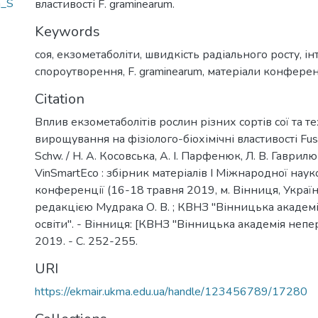
m_S
властивості F. graminearum.
Keywords
соя
,
екзометаболіти
,
швидкість радіального росту
,
ін
спороутворення
,
F. graminearum
,
матеріали конферен
Citation
Вплив екзометаболітів рослин різних сортів сої та тех
вирощування на фізіолого-біохімічні властивості Fus
Schw. / Н. А. Косовська, А. І. Парфенюк, Л. В. Гаврилюк,
VinSmartEco : збірник матеріалів І Міжнародної нау
конференції (16-18 травня 2019, м. Вінниця, Україн
редакцією Мудрака О. В. ; КВНЗ "Вінницька академ
освіти". - Вінниця: [КВНЗ "Вінницька академія непер
2019. - С. 252-255.
URI
https://ekmair.ukma.edu.ua/handle/123456789/17280