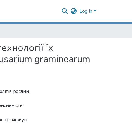
Log In
ехнології їх
Fusarium graminearum
літів рослин
енсивність
ів сої можуть