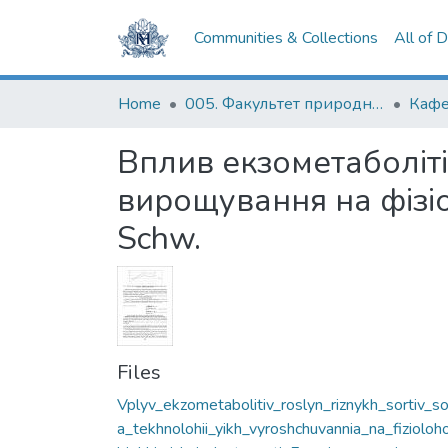
Communities & Collections
All of 
Home
005. Факультет природничих наук
Кафе
Вплив екзометаболітів
вирощування на фізіо
Schw.
Files
Vplyv_ekzometabolitiv_roslyn_riznykh_sortiv_so
a_tekhnolohii_yikh_vyroshchuvannia_na_fizioloh