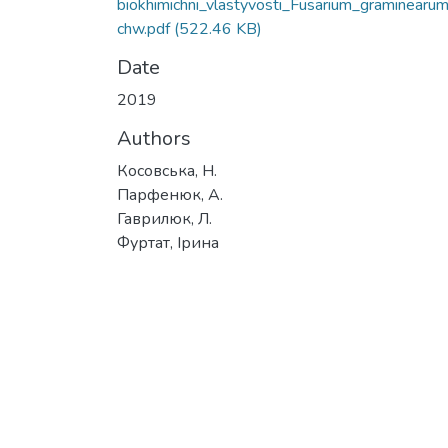
biokhimichni_vlastyvosti_Fusarium_graminearu
chw.pdf
(522.46 KB)
Date
2019
Authors
Косовська, Н.
Парфенюк, А.
Гаврилюк, Л.
Фуртат, Ірина