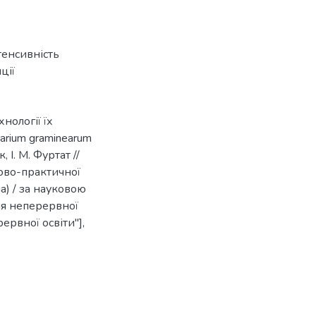
тенсивність
ції
нології їх
arium graminearum
 І. М. Фуртат //
ково-практичної
а) / за науковою
ія неперервної
ервної освіти"],