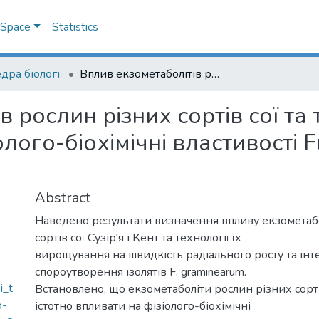
DSpace
Statistics
дра біології
Вплив екзометаболітів рослин різних сортів сої та технології їх вирощування на фізіолого-біохімічні властивості Fusarium graminearum Schw.
 рослин різних сортів сої та т
лого-біохімічні властивості 
Abstract
Наведено результати визначення впливу екзометабо
сортів сої Сузір'я і Кент та технології їх
вирощування на швидкість радіального росту та інт
спороутворення ізолятів F. graminearum.
i_t
Встановлено, що екзометаболіти рослин різних сорт
o-
істотно впливати на фізіолого-біохімічні