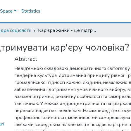
DSpace
Statistics
дра соціології
Кар'єра жінки - це підтримувати кар'єру чоловіка?
дтримувати кар'єру чоловіка?
Abstract
Невід'ємною складовою демократичного світогляду
ґендерна культура, дотримання принципу рівної і р
громадянської гідності кожної людини, незалежно ві
забезпечення і дотримання умов вільного вибору, в
взаємопідтримки, розвитку особистості та самореаліза
так і жінок. У межах андроцентричної та патріархал
перевага надається чоловікам. Насамперед це стосу
професійної зайнятості, можливостей самореалізува
ri
шляхами, серед яких чільне місце посідає кар'єрне 