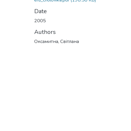
eru_cholovika.pdf
(198.58 KB)
Date
2005
Authors
Оксамитна, Світлана