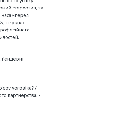
сового успіху.
рний стереотип, за
є насамперед
у, нерідко
професійного
ивостей.
,
ґендерні
'єру чоловіка? /
ого партнерства. -