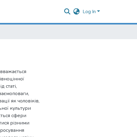
Log In
 вважається
івноцінної
д статі,
заємоповаги,
ції як чоловіків,
ьної культури
ється сфери
тися різними
просування