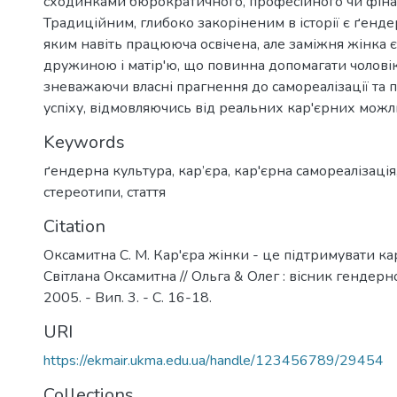
сходинками бюрократичного, професійного чи фінан
Традиційним, глибоко закоріненим в історії є ґенде
яким навіть працююча освічена, але заміжня жінка 
дружиною і матір'ю, що повинна допомагати чоловік
зневажаючи власні прагнення до самореалізації та 
успіху, відмовляючись від реальних кар'єрних можл
Keywords
ґендерна культура
,
кар’єра
,
кар'єрна самореалізація
стереотипи
,
стаття
Citation
Оксамитна С. М. Кар'єра жінки - це підтримувати кар
Світлана Оксамитна // Ольга & Олег : вісник гендерн
2005. - Вип. 3. - С. 16-18.
URI
https://ekmair.ukma.edu.ua/handle/123456789/29454
Collections