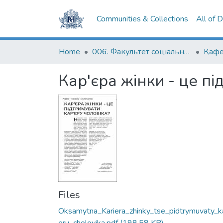
Communities & Collections
All of 
Home
006. Факультет соціальних наук і соціальних технологій
Кафе
Кар'єра жінки - це пі
Files
Oksamytna_Kariera_zhinky_tse_pidtrymuvaty_ka