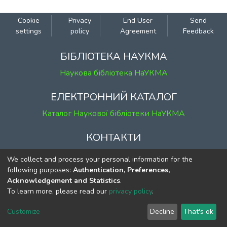
Cookie
Privacy
End User
Send
settings
policy
Agreement
Feedback
БІБЛІОТЕКА НАУКМА
Наукова бібліотека НаУКМА
ЕЛЕКТРОННИЙ КАТАЛОГ
Каталог Наукової бібліотеки НаУКМА
КОНТАКТИ
м. Київ, вул. Григорія Сковороди, 2
We collect and process your personal information for the
к. 1, к. 120
following purposes:
Authentication, Preferences,
Acknowledgement and Statistics
.
тел.
(044) 463-69-31
To learn more, please read our
privacy policy
.
ekmair@ukma.edu.ua
Customize
Decline
That's ok