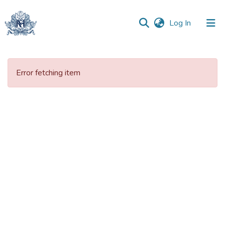
(current)
Log In
Communities
&
Error fetching item
Collections
All of DSpace
Statistics