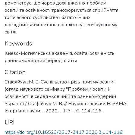
демонструє, що через дослідження проблем
освіти та освіченості трансформується сприйняття
тогочасного суспільства і багато інших
дослідницьких питань постають у неочікуваному
світлі.
Keywords
Києво-Могилянська академія
,
освіта
,
освіченість
,
ранньомодерний період
,
стаття
Citation
Стафійчук М. В. Суспільство крізь призму освіти :
(огляд наукового семінару "Проблеми освіти й
освіченості в середньовічній та ранньомодерній
Україні") / Стафійчук М. В. // Наукові записки НаУКМА.
Історичні науки. - 2020. - Т. 3. - С. 114-116.
URI
https://doi.org/10.18523/2617-3417.2020.3.114-116