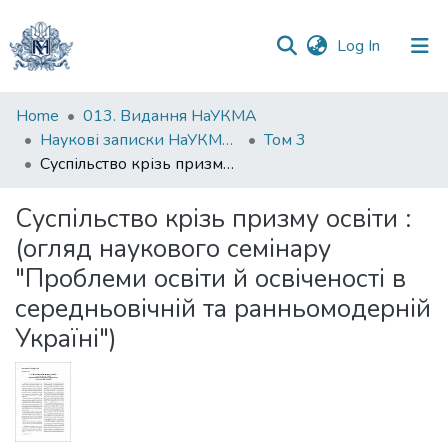
(current)
Log In
Communities
Home
013. Видання НаУКМА
&
Наукові записки НаУКМА. Історичні науки
Том 3
Collections
Суспільство крізь призму освіти : (огляд наукового семінару "Проблеми освіти й освіченості в середньовічній та ранньомодерній Україні")
All of DSpace
Суспільство крізь призму освіти :
(огляд наукового семінару
Statistics
"Проблеми освіти й освіченості в
середньовічній та ранньомодерній
Україні")