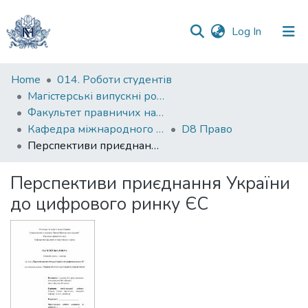
(current)
Log In
Communities
Home
014. Роботи студентів
&
Магістерські випускні роботи
Collections
Факультет правничих наук
Кафедра міжнародного і європейського права
D8 Право
All of DSpace
Перспективи приєднання України до цифрового ринку ЄС
Statistics
Перспективи приєднання України
до цифрового ринку ЄС