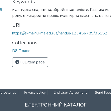
Keywords
B)
культурна спадщина
,
збройні конфлікти
,
Гаазька ко
року
,
міжнародне право
,
культурна власність
,
магіст
URI
https://ekmair.ukma.edu.ua/handle/123456789/35152
Collections
D8 Право
Full item page
e settings
Privacy policy
End User Agreement
Send Fee
ЕЛЕКТРОННИЙ КАТАЛОГ