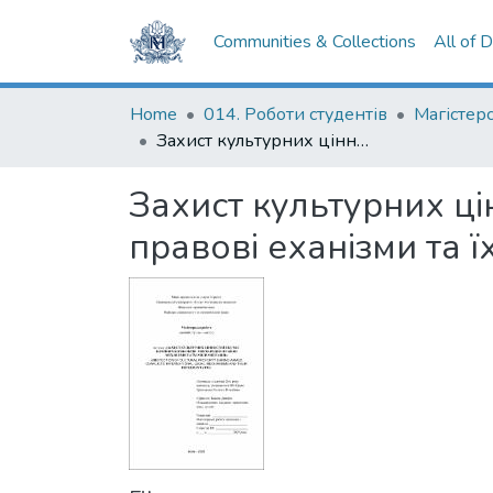
Communities & Collections
All of 
Home
014. Роботи студентів
Захист культурних цінностей під час збройних конфліктів: міжнародно-правові еханізми та їх імплементація
Захист культурних ці
правові еханізми та ї