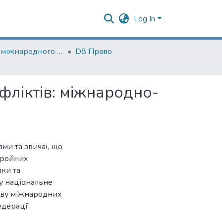
Log In
Кафедра міжнародного і європейського права
D8 Право
фліктів: міжнародно-
ми та звичаї, що
бройних
ики та
 у національне
ливу міжнародних
едерації.