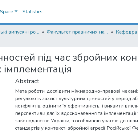
DSpace
Statistics
Магістерські випускні роботи
Факультет правничих наук
нностей під час збройних кон
х імплементація
Abstract
Мета роботи: дослідити міжнародно-правові механіз
регулюють захист культурних цінностей у період з
конфліктів, оцінити їх ефективність, і виявити викл
перспективи для їх вдосконалення та імплементації
законодавство України, з особливою увагою до вп
стандартів у контексті збройної агресії Російської Ф