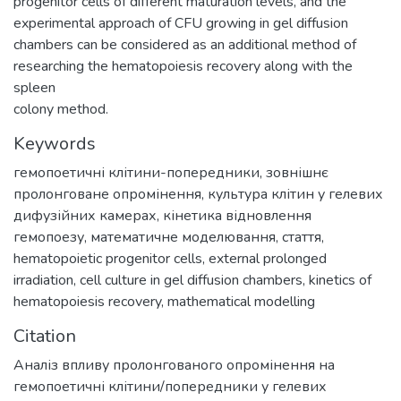
progenitor cells of different maturation levels, and the
experimental approach of CFU growing in gel diffusion
chambers can be considered as an additional method of
researching the hematopoiesis recovery along with the
spleen
colony method.
Keywords
гемопоетичні клітини-попередники
,
зовнішнє
пролонговане опромінення
,
культура клітин у гелевих
дифузійних камерах
,
кінетика відновлення
гемопоезу
,
математичне моделювання
,
стаття
,
hematopoietic progenitor cells
,
external prolonged
irradiation
,
cell culture in gel diffusion chambers
,
kinetics of
hematopoiesis recovery
,
mathematical modelling
Citation
Аналіз впливу пролонгованого опромінення на
гемопоетичні клітини/попередники у гелевих