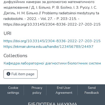
дифузійних камерах за допомогою математичного
моделювання / Д. І. Білько, Р. В. Бойко, І. З. Руссу, І. С.
Дягіль, Н. М. Білько // Problemy radiatsiinoi medytsyny ta
radiobiolohii. - 2022. - Vol. 27. - P. 203-215. -
https://doi.org/10.33145/2304-8336-2022-27-203-215
URI
https://doi.org/10.33145/2304-8336-2022-27-203-215
https://ekmair.ukma.edu.ua/handle/123456789/24497
Collections
Кафедра лабораторної діагностики біологічних систем
Full item page
Cookie
Privacy
End User
Send
settings
policy
Agreement
Feedback
БІБЛІОТЕКА НАУКМА