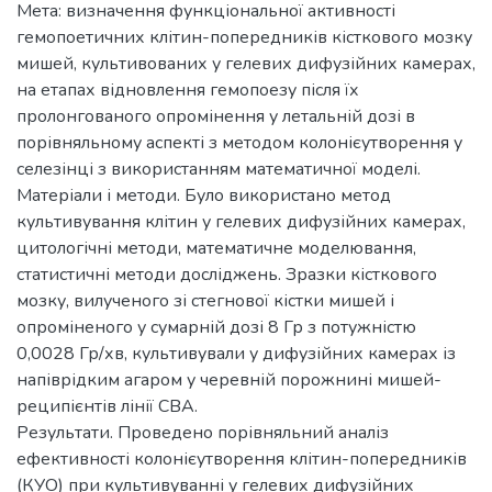
Мета: визначення функціональної активності
гемопоетичних клітин-попередників кісткового мозку
мишей, культивованих у гелевих дифузійних камерах,
на етапах відновлення гемопоезу після їх
пролонгованого опромінення у летальній дозі в
порівняльному аспекті з методом колонієутворення у
селезінці з використанням математичної моделі.
Матеріали і методи. Було використано метод
культивування клітин у гелевих дифузійних камерах,
цитологічні методи, математичне моделювання,
статистичні методи досліджень. Зразки кісткового
мозку, вилученого зі стегнової кістки мишей і
опроміненого у сумарній дозі 8 Гр з потужністю
0,0028 Гр/хв, культивували у дифузійних камерах із
напіврідким агаром у черевній порожнині мишей-
реципієнтів лінії CBA.
Результати. Проведено порівняльний аналіз
ефективності колонієутворення клітин-попередників
(КУО) при культивуванні у гелевих дифузійних