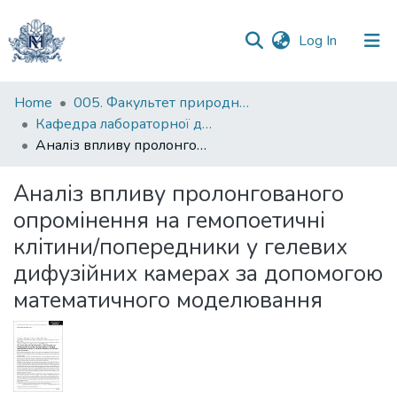
(current)
Log In
Communities
Home
005. Факультет природничих наук
&
Кафедра лабораторної діагностики біологічних систем
Collections
Аналіз впливу пролонгованого опромінення на гемопоетичні клітини/попередники у гелевих дифузійних камерах за допомогою математичного моделювання
All of DSpace
Аналіз впливу пролонгованого
опромінення на гемопоетичні
Statistics
клітини/попередники у гелевих
дифузійних камерах за допомогою
математичного моделювання