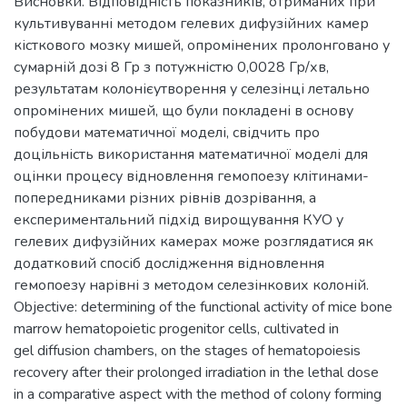
Висновки. Відповідність показників, отриманих при
культивуванні методом гелевих дифузійних камер
кісткового мозку мишей, опромінених пролонговано у
сумарній дозі 8 Гр з потужністю 0,0028 Гр/хв,
результатам колонієутворення у селезінці летально
опромінених мишей, що були покладені в основу
побудови математичної моделі, свідчить про
доцільність використання математичної моделі для
оцінки процесу відновлення гемопоезу клітинами-
попередниками різних рівнів дозрівання, а
експериментальний підхід вирощування КУО у
гелевих дифузійних камерах може розглядатися як
додатковий спосіб дослідження відновлення
гемопоезу нарівні з методом селезінкових колоній.
Objective: determining of the functional activity of mice bone
marrow hematopoietic progenitor cells, cultivated in
gel diffusion chambers, on the stages of hematopoiesis
recovery after their prolonged irradiation in the lethal dose
in a comparative aspect with the method of colony forming