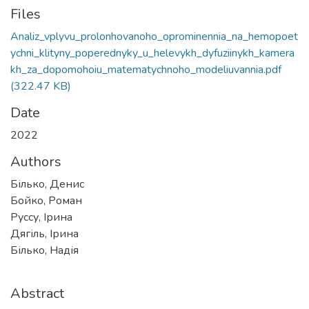
Files
Analiz_vplyvu_prolonhovanoho_oprominennia_na_hemopoet
ychni_klityny_poperednyky_u_helevykh_dyfuziinykh_kamera
kh_za_dopomohoiu_matematychnoho_modeliuvannia.pdf
(322.47 KB)
Date
2022
Authors
Білько, Денис
Бойко, Роман
Руссу, Ірина
Дягіль, Ірина
Білько, Надія
Abstract