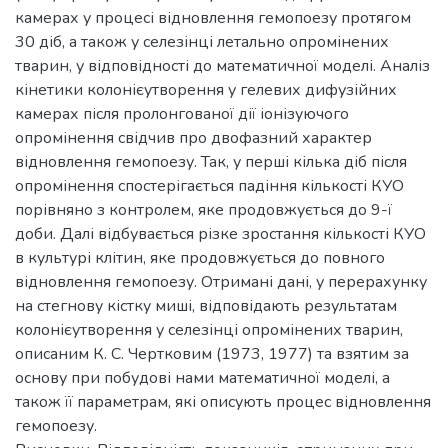
камерах у процесі відновлення гемопоезу протягом
30 діб, а також у селезінці летально опромінених
тварин, у відповідності до математичної моделі. Аналіз
кінетики колонієутворення у гелевих дифузійних
камерах після пролонгованої дії іонізуючого
опромінення свідчив про двофазний характер
відновлення гемопоезу. Так, у перші кілька діб після
опромінення спостерігається падіння кількості КУО
порівняно з контролем, яке продовжується до 9-ї
доби. Далі відбувається різке зростання кількості КУО
в культурі клітин, яке продовжується до повного
відновлення гемопоезу. Отримані дані, у перерахунку
на стегнову кістку миші, відповідають результатам
колонієутворення у селезінці опромінених тварин,
описаним К. С. Чертковим (1973, 1977) та взятим за
основу при побудові нами математичної моделі, а
також її параметрам, які описують процес відновлення
гемопоезу.