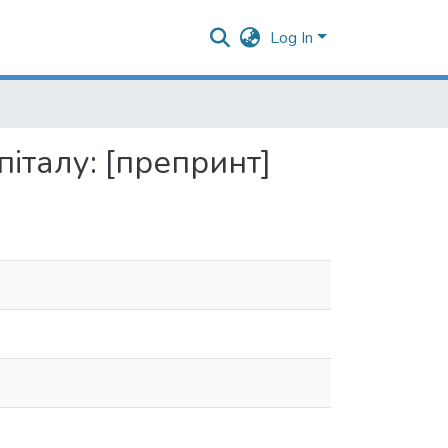
Log In
італу: [препринт]