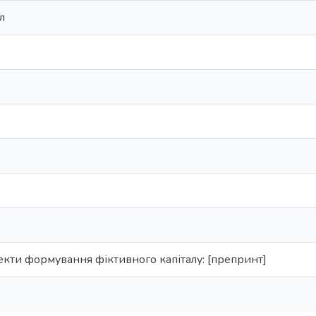
л
екти формування фіктивного капіталу: [препринт]