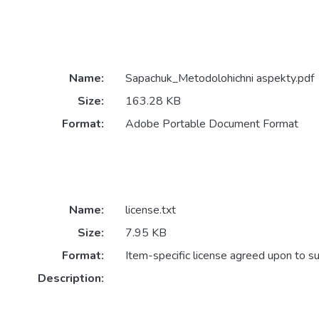
Name:
Sapachuk_Metodolohichni aspekty.pdf
Size:
163.28 KB
Format:
Adobe Portable Document Format
Name:
license.txt
Size:
7.95 KB
Format:
Item-specific license agreed upon to s
Description: