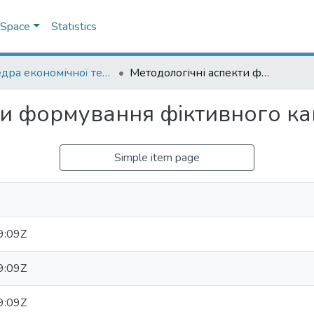
DSpace
Statistics
Кафедра економічної теорії
Методологічні аспекти формування фіктивного капіталу: [препринт]
и формування фіктивного кап
Simple item page
9:09Z
9:09Z
9:09Z