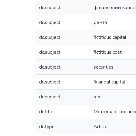
dc.subject
фінансовий капіта
dc.subject
рента
dc.subject
fictitious capital
dc.subject
fictitious cost
dc.subject
securities
dc.subject
financial capital
dc.subject
rent
dc.title
Методологічні асп
dc.type
Article