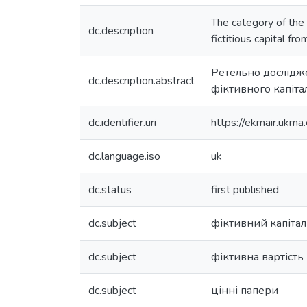
The category of the f
dc.description
fictitious capital fr
Ретельно дослідже
dc.description.abstract
фіктивного капіта
dc.identifier.uri
https://ekmair.uk
dc.language.iso
uk
dc.status
first published
dc.subject
фіктивний капітал
dc.subject
фіктивна вартість
dc.subject
цінні папери