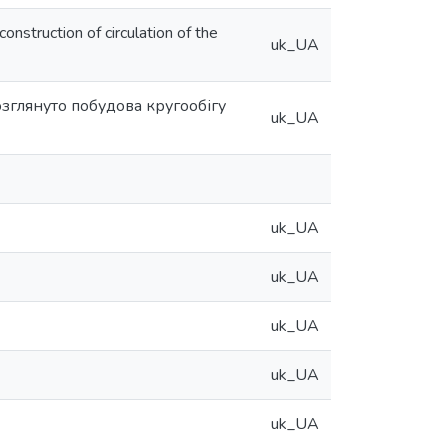
onstruction of circulation of the
uk_UA
озглянуто побудова кругообігу
uk_UA
uk_UA
uk_UA
uk_UA
uk_UA
uk_UA