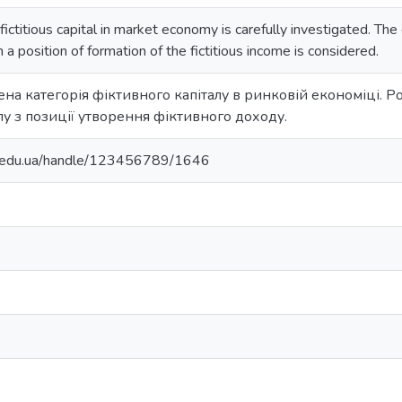
ictitious capital in market economy is carefully investigated. The c
om a position of formation of the fictitious income is considered.
на категорія фіктивного капіталу в ринковій економіці. Р
лу з позиції утворення фіктивного доходу.
ma.edu.ua/handle/123456789/1646