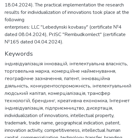
Keywords
індивідуалізація інновацій
,
інтелектуальна власність
,
торговельна марка
,
комерційне найменування
,
географічне зазначення
,
патент
,
інноваційна
діяльність
,
конкурентоспроможність
,
інтелектуальний
людський капітал
,
комерціалізація
,
трансфер
технологій
,
брендинг
,
креативна економіка
,
Інтернет
індивідуалізація
,
підприємництво
,
дисертація
,
individualization of innovations
,
intellectual property
,
trademark
,
trade name
,
geographical indication
,
patent
,
innovation activity
,
competitiveness
,
intellectual human
capital
,
commercialization
,
technology transfer
,
branding
,