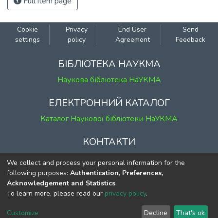
Full item page
Cookie
Privacy
End User
Send
settings
policy
Agreement
Feedback
БІБЛІОТЕКА НАУКМА
Наукова бібліотека НаУКМА
ЕЛЕКТРОННИЙ КАТАЛОГ
Каталог Наукової бібліотеки НаУКМА
КОНТАКТИ
м. Київ, вул. Григорія Сковороди, 2
We collect and process your personal information for the
к. 1, к. 120
following purposes:
Authentication, Preferences,
Acknowledgement and Statistics
.
тел.
(044) 463-69-31
To learn more, please read our
privacy policy
.
ekmair@ukma.edu.ua
Customize
Decline
That's ok