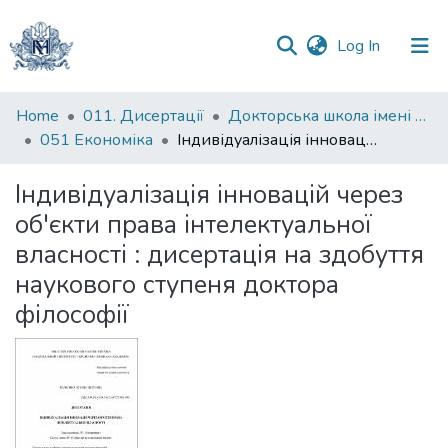
(current)
Log In
Communities
Home
011. Дисертації
Докторська школа імені родини Юхименків
&
051 Економіка
Індивідуалізація інновацій через об'єкти права інтелектуальної власності : дисертація на здобуття наукового ступеня доктора філософії
Collections
Індивідуалізація інновацій через
All of DSpace
об'єкти права інтелектуальної
власності : дисертація на здобуття
Statistics
наукового ступеня доктора
філософії