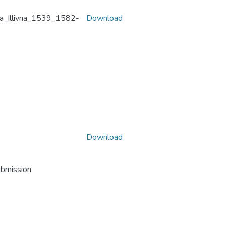
ta_Illivna_1539_1582-
Download
Download
ubmission