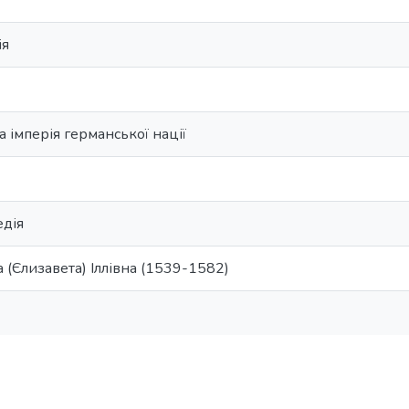
ія
імперія германської нації
едія
 (Єлизавета) Іллівна (1539-1582)