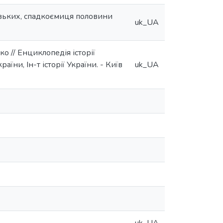
озьких, спадкоємиця половини
uk_UA
ко // Енциклопедія історії
раїни, Ін-т історії України. - Київ
uk_UA