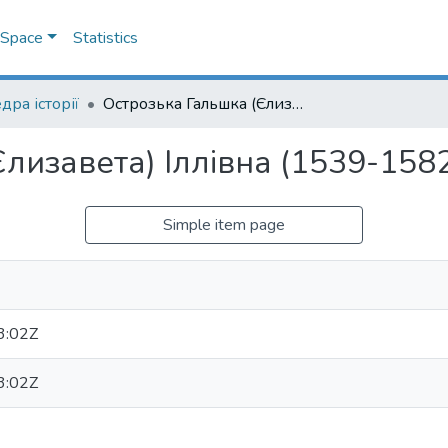
DSpace
Statistics
дра історії
Острозька Гальшка (Єлизавета) Іллівна (1539-1582)
лизавета) Іллівна (1539-158
Simple item page
3:02Z
3:02Z