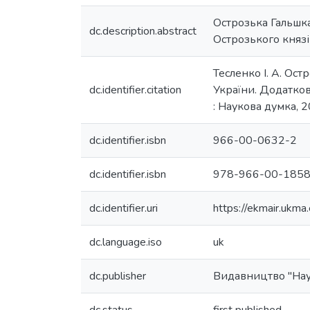
Острозька Гальшк
dc.description.abstract
Острозького князі
Тесленко І. А. Ост
dc.identifier.citation
України. Додатковий
: Наукова думка, 2
dc.identifier.isbn
966-00-0632-2
dc.identifier.isbn
978-966-00-1858
dc.identifier.uri
https://ekmair.uk
dc.language.iso
uk
dc.publisher
Видавництво "Нау