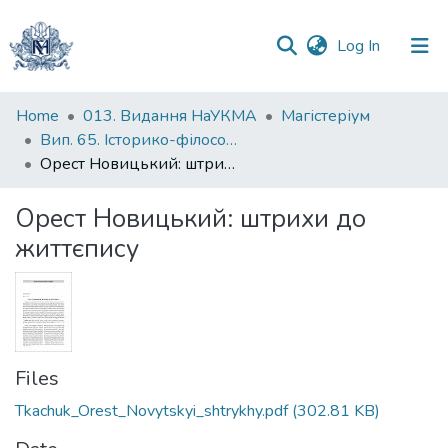
(current)
Log In
Communities
Home
013. Видання НаУКМА
Магістеріум
&
Вип. 65. Історико-філософські студії
Collections
Орест Новицький: штрихи до життєпису
All of DSpace
Орест Новицький: штрихи до
життєпису
Statistics
Files
Tkachuk_Orest_Novytskyi_shtrykhy.pdf
(302.81 KB)