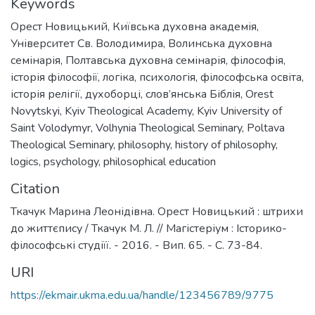
Keywords
Орест Новицький
,
Київська духовна академія
,
Університет Св. Володимира
,
Волинська духовна
семінарія
,
Полтавська духовна семінарія
,
філософія
,
історія філософії
,
логіка
,
психологія
,
філософська освіта
,
історія релігії
,
духоборці
,
слов’янська Біблія
,
Orest
Novytskyi
,
Kyiv Theological Academy
,
Kyiv University of
Saint Volodymyr
,
Volhynia Theological Seminary
,
Poltava
Theological Seminary
,
philosophy
,
history of philosophy
,
logics
,
psychology
,
philosophical education
Citation
Ткачук Марина Леонідівна. Орест Новицький : штрихи
до життєпису / Ткачук М. Л. // Магістеріум : Історико-
філософські студіїї. - 2016. - Вип. 65. - С. 73-84.
URI
https://ekmair.ukma.edu.ua/handle/123456789/9775