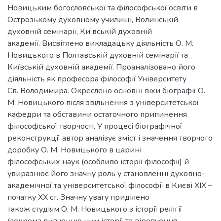
Новицьким богословської та філософської освіти в
Острозькому духовному училищі, Волинській
духовній семінарії, Київській духовній
академії. Висвітлено викладацьку діяльність О. М.
Новицького в Полтавській духовній семінарії та
Київській духовній академії. Проаналізовано його
діяльність як професора філософії Університету
Св. Володимира. Окреслено основні віхи біографії О.
М. Новицького після звільнення з університетської
кафедри та обставини остаточного припинення
філософської творчості. У процесі біографічної
реконструкції автор аналізує зміст і значення творчого
доробку О. М. Новицького в царині
філософських наук (особливо історії філософії) й
увиразнює його значну роль у становленні духовно-
академічної та університетської філософії в Києві ХІХ –
початку ХХ ст. Значну увагу приділено
також студіям О. М. Новицького з історії релігії