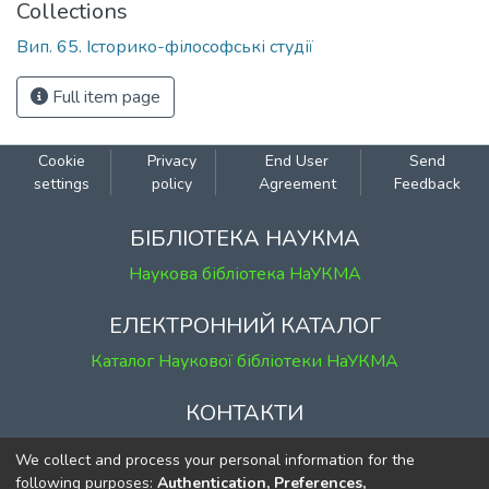
Collections
Вип. 65. Історико-філософські студії
Full item page
Cookie
Privacy
End User
Send
settings
policy
Agreement
Feedback
БІБЛІОТЕКА НАУКМА
Наукова бібліотека НаУКМА
ЕЛЕКТРОННИЙ КАТАЛОГ
Каталог Наукової бібліотеки НаУКМА
КОНТАКТИ
м. Київ, вул. Григорія Сковороди, 2
We collect and process your personal information for the
к. 1, к. 120
following purposes:
Authentication, Preferences,