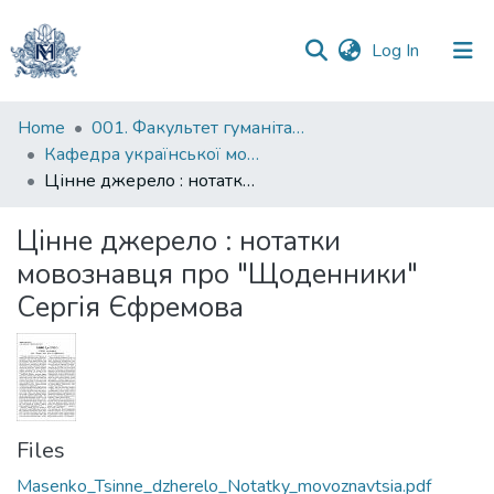
(current)
Log In
Communities
Home
001. Факультет гуманітарних наук
&
Кафедра української мови
Collections
Цінне джерело : нотатки мовознавця про "Щоденники" Сергія Єфремова
All of DSpace
Цінне джерело : нотатки
мовознавця про "Щоденники"
Statistics
Сергія Єфремова
Files
Masenko_Tsinne_dzherelo_Notatky_movoznavtsia.pdf