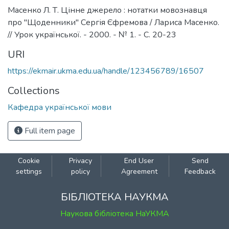
Масенко Л. Т. Цінне джерело : нотатки мовознавця
про "Щоденники" Сергія Єфремова / Лариса Масенко.
// Урок української. - 2000. - № 1. - С. 20-23
URI
https://ekmair.ukma.edu.ua/handle/123456789/16507
Collections
Кафедра української мови
Full item page
Cookie
Privacy
End User
Send
settings
policy
Agreement
Feedback
БІБЛІОТЕКА НАУКМА
Наукова бібліотека НаУКМА