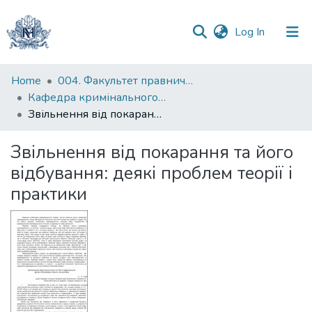
(current)
Log In
Communities
Home
004. Факультет правничих наук
&
Кафедра кримінального та кримінального процесуального права
Collections
Звільнення від покарання та його відбування: деякі проблем теорії і практики
All of DSpace
Звільнення від покарання та його
відбування: деякі проблем теорії і
Statistics
практики