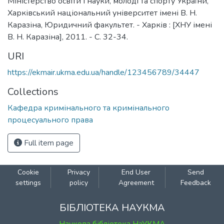
Міністерство освіти і науки, молоді та спорту України,
Харківський національний університет імені В. Н.
Каразіна, Юридичний факультет. - Харків : [ХНУ імені
В. Н. Каразіна], 2011. - С. 32-34.
URI
https://ekmair.ukma.edu.ua/handle/123456789/34447
Collections
Кафедра кримінального та кримінального
процесуального права
Full item page
Cookie
Privacy
End User
Send
settings
policy
Agreement
Feedback
БІБЛІОТЕКА НАУКМА