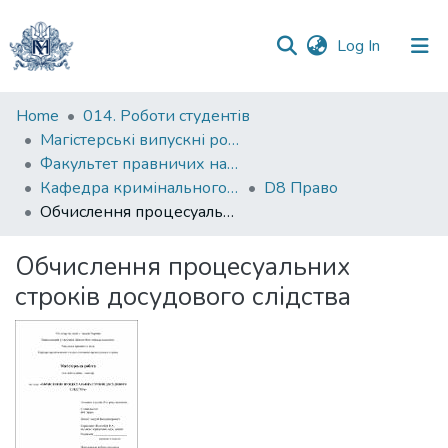
(current)
Log In
Communities
Home
014. Роботи студентів
&
Магістерські випускні роботи
Collections
Факультет правничих наук
Кафедра кримінального та кримінального процесуального права
D8 Право
All of DSpace
Обчислення процесуальних строків досудового слідства
Statistics
Обчислення процесуальних
строків досудового слідства