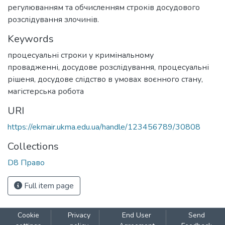
регулюванням та обчисленням строків досудового
розслідування злочинів.
Keywords
процесуальні строки у кримінальному
провадженні
,
досудове розслідування
,
процесуальні
рішеня
,
досудове слідство в умовах воєнного стану
,
магістерська робота
URI
https://ekmair.ukma.edu.ua/handle/123456789/30808
Collections
D8 Право
Full item page
Cookie
Privacy
End User
Send