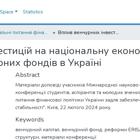
DSpace
Statistics
Актуальні питання фінансової політики України задля забезпечення фінансової стабільності
Вплив венчурних інвестицій на національну економіку та інвестиційний ландшафт для венчурних фондів в Україні
стицій на національну еконо
них фондів в Україні
Abstract
Матеріали доповіді учасників Міжнародної науково
конференції студентів, аспірантів та молодих вчени
питання фінансової політики України задля забезпе
стабільності", Київ, 22 лютого 2024 року.
Keywords
венчурний капітал
,
венчурний фонд
,
реформи ERIS
структури
,
матеріали конференції