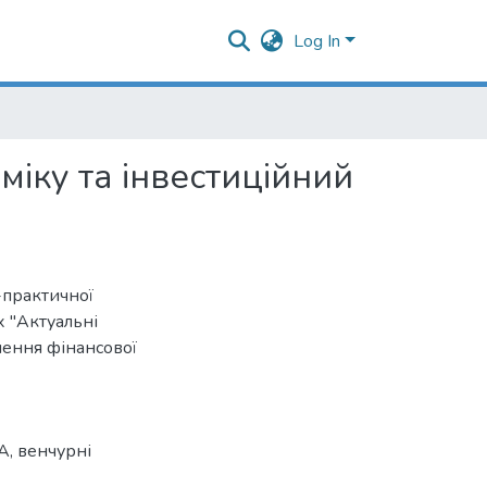
Log In
міку та інвестиційний
-практичної
х "Актуальні
чення фінансової
A
,
венчурні