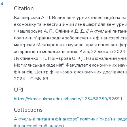
24.
Citation
Кашперська А. П. Вплив венчурних інвестицій на н
економіку та інвестиційний ландшафт для венчурни
/ Кашперська А. П., Олійник Д. Д. // Актуальні питан
політики України задля забезпечення фінансової стаб
матеріали Міжнародної науково-практичної конфере
аспірантів та молодих вчених, Київ, 22 лютого 2024 р
Лук'яненко І. Г., Прімєрова О. К.] ; Національний ун
Могилянська академія", Факультет економічних нау
фінансів, Центр фінансово-економічних досліджень.
2024. - C. 58-63.
URI
https://ekmair.ukma.edu.ua/handle/123456789/32691
Collections
Актуальні питання фінансової політики України зад
фінансової стабільності