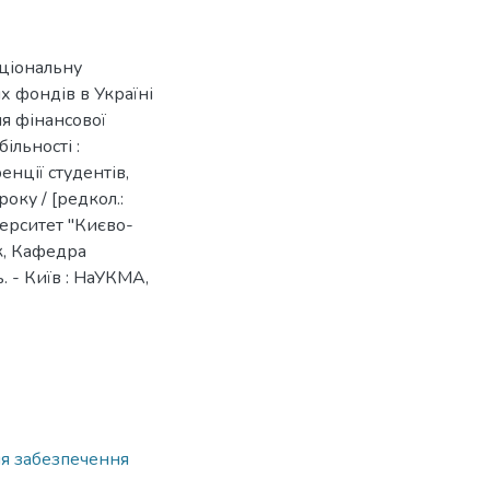
аціональну
х фондів в Україні
ня фінансової
ільності :
нції студентів,
оку / [редкол.:
іверситет "Києво-
к, Кафедра
 - Київ : НаУКМА,
ля забезпечення