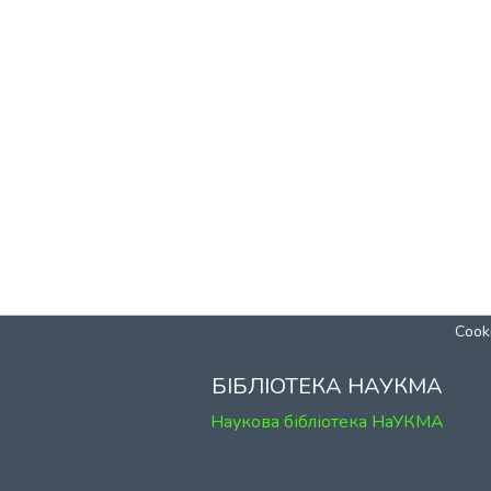
Cooki
БІБЛІОТЕКА НАУКМА
Наукова бібліотека НаУКМА