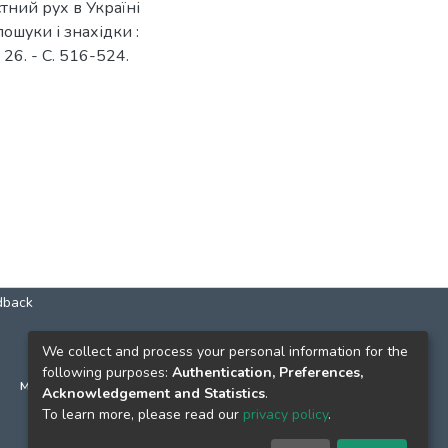
тний рух в Україні
пошуки і знахідки :
26. - С. 516-524.
dback
КОНТАКТИ
We collect and process your personal information for the
following purposes:
Authentication, Preferences,
м. Київ, вул. Григорія Сковороди, 2
Acknowledgement and Statistics
.
к. 1, к. 120
To learn more, please read our
privacy policy
.
тел.
(044) 463-69-31