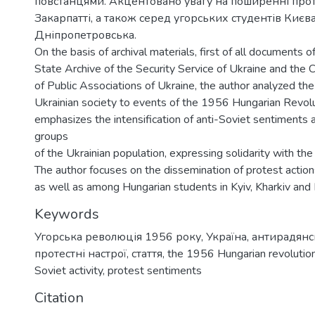
повстанцями. Акцентовано увагу на поширенні прот
Закарпатті, а також серед угорських студентів Києва
Дніпропетровська.
On the basis of archival materials, first of all documents o
State Archive of the Security Service of Ukraine and the 
of Public Associations of Ukraine, the author analyzed the
Ukrainian society to events of the 1956 Hungarian Revolut
emphasizes the intensification of anti-Soviet sentiments 
groups
of the Ukrainian population, expressing solidarity with the
The author focuses on the dissemination of protest actions
as well as among Hungarian students in Kyiv, Kharkiv and 
Keywords
Угорська революція 1956 року
,
Україна
,
антирадянсь
протестні настрої
,
стаття
,
the 1956 Hungarian revolutio
Soviet activity
,
protest sentiments
Citation