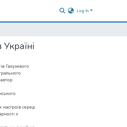
Log In
 Україні
ів Галузевого
трального
 автор
їнського
х настроїв серед
арності з