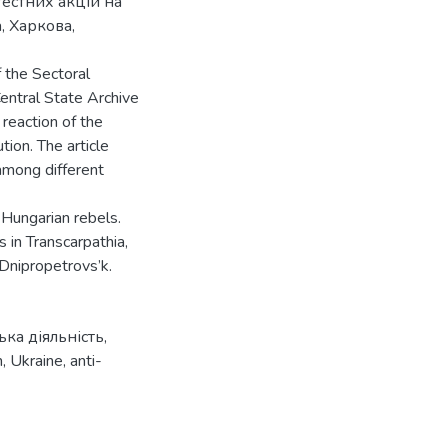
естних акцій на
, Харкова,
f the Sectoral
Central State Archive
 reaction of the
ion. The article
among different
 Hungarian rebels.
 in Transcarpathia,
Dnipropetrovs’k.
ка діяльність
,
n
,
Ukraine
,
anti-