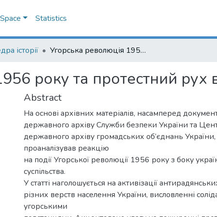
DSpace
Statistics
дра історії
Угорська революція 1956 року та протестний рух в Україні
956 року та протестний рух в
Abstract
На основі архівних матеріалів, насамперед документ
державного архіву Служби безпеки України та Цен
державного архіву громадських об’єднань України,
проаналізував реакцію
на події Угорської революції 1956 року з боку укра
суспільства.
У статті наголошується на активізації антирадянськи
різних верств населення України, висловленні солід
угорськими