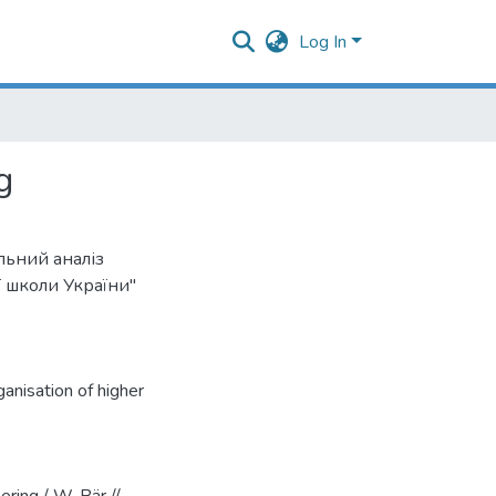
Log In
g
льний аналіз
ї школи України"
ganisation of higher