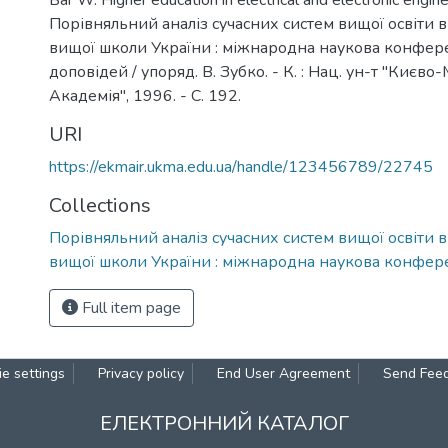
Bär W. Higher education in electrical and electronic engine
Порівняльний аналіз сучасних систем вищої освіти 
вищої школи України : міжнародна наукова конфере
доповідей / упоряд. В. Зубко. - К. : Нац. ун-т "Києв
Академія", 1996. - С. 192.
URI
https://ekmair.ukma.edu.ua/handle/123456789/22745
Collections
Порівняльний аналіз сучасних систем вищої освіти 
вищої школи України : міжнародна наукова конфер
Full item page
e settings
Privacy policy
End User Agreement
Send Fee
ЕЛЕКТРОННИЙ КАТАЛОГ