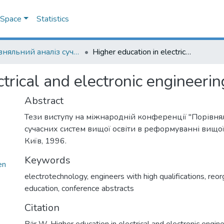
DSpace
Statistics
Порівняльний аналіз сучасних систем вищої освіти в реформуванні вищої школи України : міжнародна наукова конференція
Higher education in electrical and electronic engineering
ctrical and electronic engineerin
Abstract
Тези виступу на міжнародній конференції "Порівня
сучасних систем вищої освіти в реформуванні вищо
Київ, 1996.
Keywords
en
electrotechnology
,
engineers with high qualifications
,
reor
education
,
conference abstracts
Citation