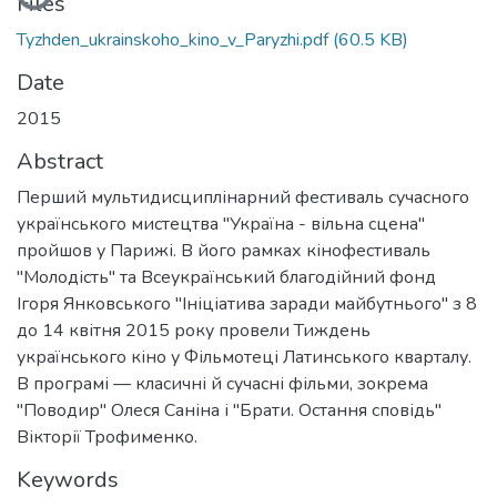
Files
Tyzhden_ukrainskoho_kino_v_Paryzhi.pdf
(60.5 KB)
Date
2015
Abstract
Перший мультидисциплінарний фестиваль сучасного
українського мистецтва "Україна - вільна сцена"
пройшов у Парижі. В його рамках кінофестиваль
"Молодість" та Всеукраїнський благодійний фонд
Ігоря Янковського "Ініціатива заради майбутнього" з 8
до 14 квітня 2015 року провели Тиждень
українського кіно у Фільмотеці Латинського кварталу.
В програмі — класичні й сучасні фільми, зокрема
"Поводир" Олеся Саніна і "Брати. Остання сповідь"
Вікторії Трофименко.
Keywords