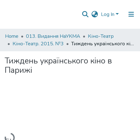
Log In
Communities
Home
013. Видання НаУКМА
Кіно-Театр
&
Кіно-Театр. 2015. №3
Тиждень українського кіно в Парижі
Collections
Тиждень українського кіно в
All of DSpace
Парижі
Statistics
Loading...