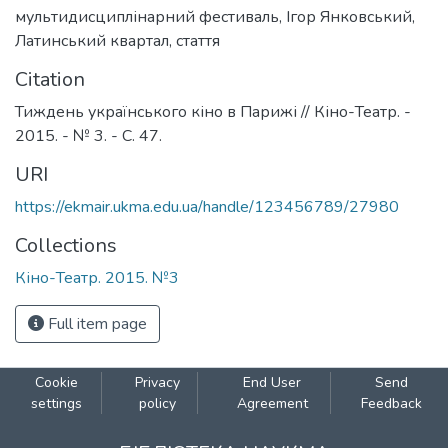
мультидисциплінарний фестиваль
,
Ігор Янковський
,
Латинський квартал
,
стаття
Citation
Тиждень українського кіно в Парижі // Кіно-Театр. -
2015. - № 3. - С. 47.
URI
https://ekmair.ukma.edu.ua/handle/123456789/27980
Collections
Кіно-Театр. 2015. №3
Full item page
Cookie
Privacy
End User
Send
settings
policy
Agreement
Feedback