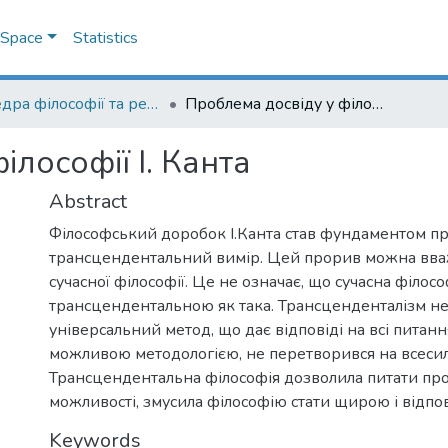
DSpace
Statistics
Кафедра філософії та релігієзнавства
Проблема досвіду у філософії І. Канта
лософії І. Канта
Abstract
Філософський доробок І.Канта став фундаментом п
трансцендентальний вимір. Цей прорив можна вва
сучасної філософії. Це не означає, що сучасна філосо
трансцендентальною як така. Трансценденталізм не
універсальний метод, що дає відповіді на всі питанн
можливою методологією, не перетворився на всесил
Трансцендентальна філософія дозволила питати про
можливості, змусила філософію стати щирою і відпо
Keywords