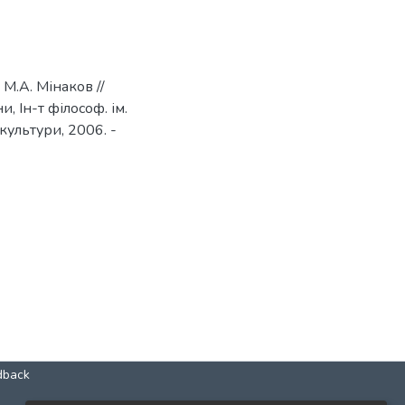
 М.А. Мінаков //
 Ін-т філософ. ім.
культури, 2006. -
dback