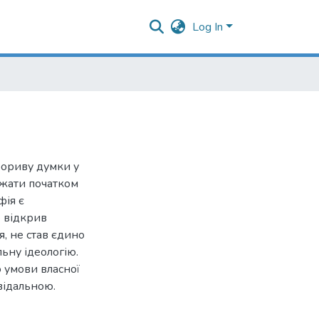
Log In
рориву думки у
жати початком
фія є
 відкрив
я, не став єдино
ьну ідеологію.
 умови власної
відальною.