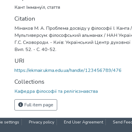
Кант Іммануїл
,
стаття
Citation
Мінаков М. А. Проблема досвіду у філософії І. Канта /
Мультиверсум: філософський альманах / НАН України,
Г.С. Сковороди. - Київ: Український Центр духовної 
Вип. 52. - С. 40-52.
URI
https://ekmair.ukma.edu.ua/handle/123456789/476
Collections
Кафедра філософії та релігієзнавства
Full item page
e settings
Privacy policy
End User Agreement
Send Fee