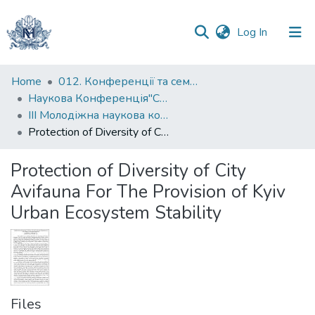
(current)
Log In
Communities
Home
012. Конференції та семінари НаУКМА
&
Наукова Конференція"Суспільство, довкілля та зміна клімату"
Collections
III Молодіжна наукова конференція "Суспільство, довкілля та зміна клімату" (2019)
Protection of Diversity of City Avifauna For The Provision of Kyiv Urban Ecosystem Stability
All of DSpace
Protection of Diversity of City
Statistics
Avifauna For The Provision of Kyiv
Urban Ecosystem Stability
Files