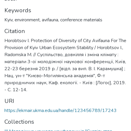
Keywords
Kyiv
,
environment
,
avifauna
,
conference materials
Citation
Horobtsov I. Protection of Diversity of City Avifauna For The
Provision of Kyiv Urban Ecosystem Stability / Horobtsov I.,
Radomska M. // Суспільство, довкілля і зміна клімату :
матеріали 3-ої молодіжної наукової конференції, Київ,
22-23 березня 2019 р. / [відп. за вип. В. І. Карамушка] ;
Нац. ун-т "Києво-Могилянська академія", Ф-т
природничих наук, Каф. екології. - Київ : [Логос], 2019.
- С. 12-14.
URI
https://ekmair.ukma.edu.ua/handle/123456789/17243
Collections