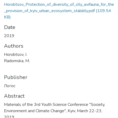
Horobtsov_Protection_of_diversity_of_city_avifauna_for_the
_provision_of_kyiv_urban_ecosystem_stability.pdf
(109.54
KB)
Date
2019
Authors
Horobtsov, I.
Radomska, M.
Publisher
Логос
Abstract
Materials of the 3rd Youth Science Conference "Society,
Environment and Climate Change", Kyiv, March 22-23,
2019.