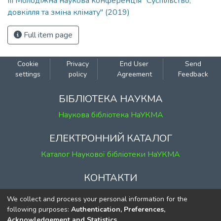
III Молодіжна наукова конференція "Суспільство,
довкілля та зміна клімату" (2019)
Full item page
Cookie
Privacy
End User
Send
settings
policy
Agreement
Feedback
БІБЛІОТЕКА НАУКМА
Наукова бібліотека НаУКМА
ЕЛЕКТРОННИЙ КАТАЛОГ
Каталог Наукової бібліотеки НаУКМА
КОНТАКТИ
м. Київ, вул. Григорія Сковороди, 2
We collect and process your personal information for the
к. 1, к. 120
following purposes:
Authentication, Preferences,
Acknowledgement and Statistics
.