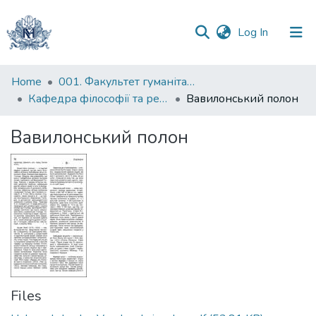
(current)
Log In
Communities
Home
001. Факультет гуманітарних наук
&
Кафедра філософії та релігієзнавства
Вавилонський полон
Collections
Вавилонський полон
All of DSpace
Statistics
Files