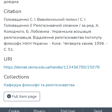
довідка
Citation
Головащенко С. І. Вавилонський полон / С. І.
Головащенко // Релігієзнавчий словник / за ред. А.
Колодного, Б. Лобовика ; Українська асоціація
релігієзнавців, Відділення релігієзнавства Інституту
філософії НАН України. - Київ : Четверта хвиля, 1996. -
С. 51.
URI
https://ekmair.ukma.edu.ua/handle/123456789/25978
Collections
Кафедра філософії та релігієзнавства
Full item page
Cookie
Privacy
End User
Send