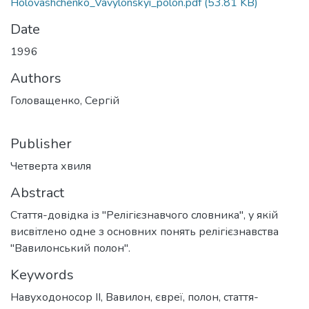
Holovashchenko_Vavylonskyi_polon.pdf
(53.81 KB)
Date
1996
Authors
Головащенко, Сергій
Publisher
Четверта хвиля
Abstract
Стаття-довідка із "Релігієзнавчого словника", у якій
висвітлено одне з основних понять релігієзнавства
"Вавилонський полон".
Keywords
Навуходоносор II
,
Вавилон
,
євреї
,
полон
,
стаття-