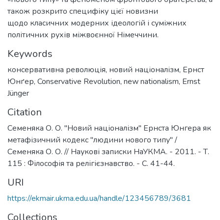
також розкрито специфіку цієї новизни
щодо класичних модерних ідеологій і суміжних
політичних рухів міжвоєнної Німеччини.
Keywords
консервативна революція
,
новий націоналізм
,
Ернст
Юнґер
,
Conservative Revolution
,
new nationalism
,
Ernst
Jünger
Citation
Семеняка О. О. "Новий націоналізм" Ернста Юнгера як
метафізичний кодекс "людини нового типу" /
Семеняка О. О. // Наукові записки НаУКМА. - 2011. - Т.
115 : Філософія та релігієзнавство. - С. 41-44.
URI
https://ekmair.ukma.edu.ua/handle/123456789/3681
Collections