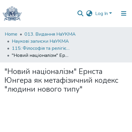
Log In
Communities
Home
013. Видання НаУКМА
&
Наукові записки НаУКМА
Collections
115: Філософія та релігієзнавство
"Новий націоналізм" Ернста Юнгера як метафізичний кодекс "людини нового типу"
All of DSpace
"Новий націоналізм" Ернста
Statistics
Юнгера як метафізичний кодекс
"людини нового типу"