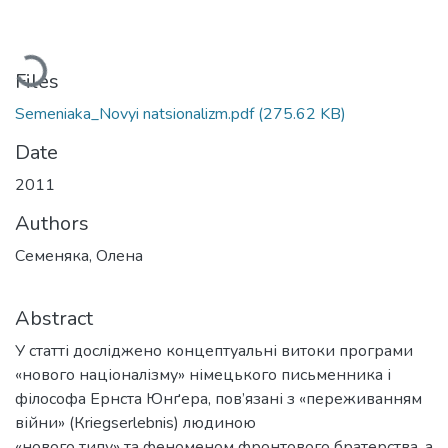
Loading...
Files
Semeniaka_Novyi natsionalizm.pdf
(275.62 KB)
Date
2011
Authors
Семеняка, Олена
Abstract
У статті досліджено концептуальні витоки програми
«нового націоналізму» німецького письменника і
філософа Ернста Юнґера, пов’язані з «переживанням
війни» (Кriegserlebnis) людиною
«нового типу» та феноменом фронтового братерства, а